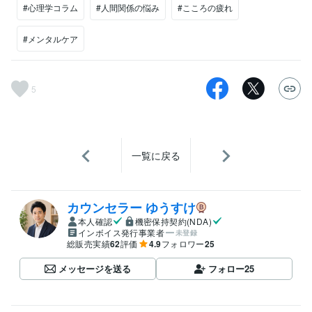
#心理学コラム
#人間関係の悩み
#こころの疲れ
#メンタルケア
5
一覧に戻る
カウンセラー ゆうすけ
本人確認
機密保持契約(NDA)
インボイス発行事業者
未登録
総販売実績
62
評価
4.9
フォロワー
25
メッセージを送る
フォロー
25