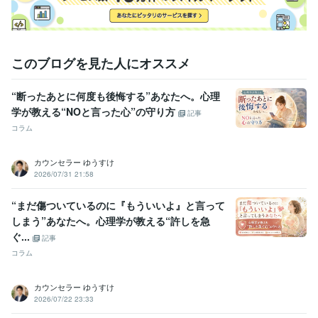
私設相談室
受賞歴
ココナラ　レギュラーランク昇格
ココナラ　ブロンズランク昇格
コ
コナラ　プラチナランク昇格
このブログを見た人にオススメ
資格・検定
臨床心理士
取得年 : 2008年
“断ったあとに何度も後悔する”あなたへ。心理
学が教える“NOと言った心”の守り方
記事
得意分野
コラム
悩み相談・カウンセリング
カウンセリング、相談
カウンセラー ゆうすけ
2026/07/31 21:58
“まだ傷ついているのに『もういいよ』と言って
しまう”あなたへ。心理学が教える“許しを急
ぐ...
記事
コラム
カウンセラー ゆうすけ
2026/07/22 23:33