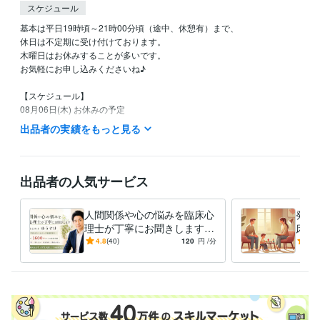
スケジュール
基本は平日19時頃～21時00分頃（途中、休憩有）まで、

休日は不定期に受け付けております。

木曜日はお休みすることが多いです。

お気軽にお申し込みくださいね♪

【スケジュール】

08月06日(木) お休みの予定

08月07日(金) 19:00～21:30

出品者の実績をもっと見る
08月08日(土) 19:00～21:30

08月09日(日) 19:00～21:30

以降は未定です。

出品者の人気サービス
※ 以上、大まかな予定です。

人間関係や心の悩みを臨床心
発達
※ 時間は変更する可能性があります。
理士が丁寧にお聞きします
床心
経験職種
カウンセリング歴18年以上の
カウ
4.8
(40)
120
円
/分
-
(1)
ライフスタイル・その他 / カウンセラー・コーチ
経験年数 : 16年
臨床心理士による悩み相談
臨床
職歴
精神科クリニック
2008年11月 ~ 2012年5月
スクールカウンセラー
2009年3月 ~ 現在
2012年3月 ~ 現在