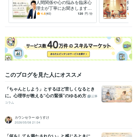
経験職種
人間関係や心の悩みを臨床心
発達
ライフスタイル・その他 / カウンセラー・コーチ
経験年数 : 16年
理士が丁寧にお聞きします
床心
カウンセリング歴18年以上の
カウ
4.8
(40)
120
円
/分
-
(1)
職歴
臨床心理士による悩み相談
臨床
精神科クリニック
2008年11月 ~ 2012年5月
スクールカウンセラー
2009年3月 ~ 現在
私設相談室
2012年3月 ~ 現在
受賞歴
ココナラ　レギュラーランク昇格
ココナラ　ブロンズランク昇格
コ
コナラ　プラチナランク昇格
資格・検定
このブログを見た人にオススメ
臨床心理士
取得年 : 2008年
得意分野
「ちゃんとしよう」とするほど苦しくなるとき
悩み相談・カウンセリング
カウンセリング、相談
に。心理学が教える“心の緊張”のゆるめ方
記事
コラム
カウンセラー ゆうすけ
2026/05/08 21:04
「何をしても満たされない」と感じるときに。