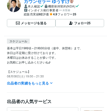
カウンセラー ゆうすけ
本人確認
機密保持契約(NDA)
インボイス発行事業者
未登録
総販売実績
62
評価
4.9
フォロワー
25
メッセージを送る
フォロー
25
スケジュール
基本は平日19時頃～21時00分頃（途中、休憩有）まで、

休日は不定期に受け付けております。

木曜日はお休みすることが多いです。

お気軽にお申し込みくださいね♪

【スケジュール】

08月08日(土) 19:00～21:30

08月09日(日) 19:00～21:30

出品者の実績をもっと見る
以降は未定です。

※ 以上、大まかな予定です。

出品者の人気サービス
※ 時間は変更する可能性があります。