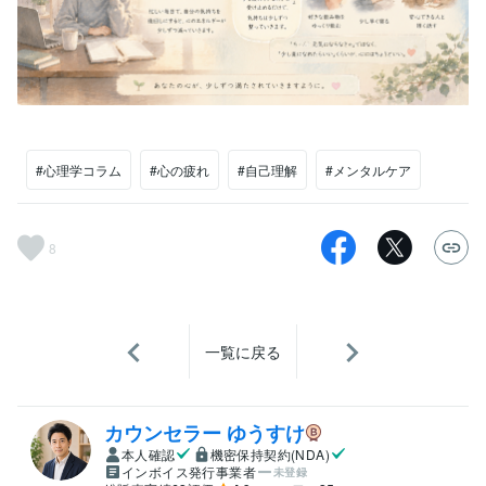
#心理学コラム
#心の疲れ
#自己理解
#メンタルケア
8
一覧に戻る
カウンセラー ゆうすけ
本人確認
機密保持契約(NDA)
インボイス発行事業者
未登録