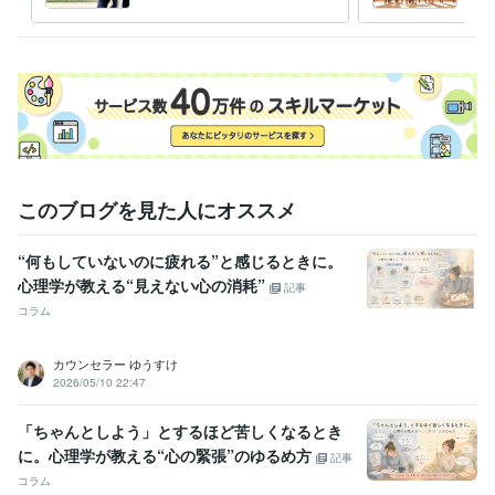
臨床心理士による悩み相談
臨床
職歴
精神科クリニック
2008年11月 ~ 2012年5月
スクールカウンセラー
2009年3月 ~ 現在
私設相談室
2012年3月 ~ 現在
受賞歴
ココナラ　レギュラーランク昇格
ココナラ　ブロンズランク昇格
コ
コナラ　プラチナランク昇格
このブログを見た人にオススメ
資格・検定
臨床心理士
取得年 : 2008年
“何もしていないのに疲れる”と感じるときに。
得意分野
心理学が教える“見えない心の消耗”
記事
悩み相談・カウンセリング
カウンセリング、相談
コラム
カウンセラー ゆうすけ
2026/05/10 22:47
「ちゃんとしよう」とするほど苦しくなるとき
に。心理学が教える“心の緊張”のゆるめ方
記事
コラム