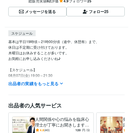
総販売実績
62
評価
4.9
フォロワー
25
メッセージを送る
フォロー
25
スケジュール
基本は平日19時頃～21時00分頃（途中、休憩有）まで、

休日は不定期に受け付けております。

木曜日はお休みすることが多いです。

お気軽にお申し込みくださいね♪

【スケジュール】

08月07日(金) 19:00～21:30

08月08日(土) 19:00～21:30

出品者の実績をもっと見る
08月09日(日) 19:00～21:30

以降は未定です。

出品者の人気サービス
※ 以上、大まかな予定です。

※ 時間は変更する可能性があります。
人間関係や心の悩みを臨床心
発達
経験職種
理士が丁寧にお聞きします
床心
ライフスタイル・その他 / カウンセラー・コーチ
経験年数 : 16年
カウンセリング歴18年以上の
カウ
4.8
(40)
120
円
/分
-
(1)