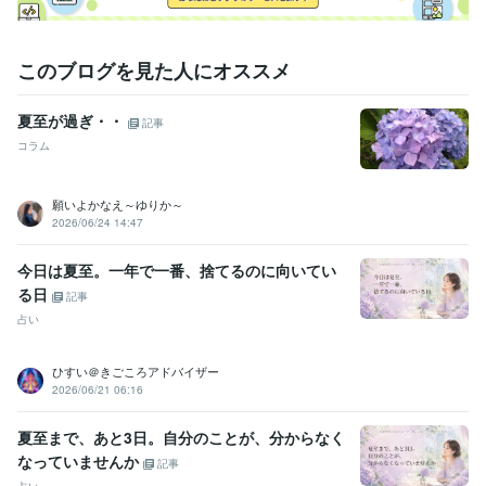
このブログを見た人にオススメ
夏至が過ぎ・・
記事
コラム
願いよかなえ～ゆりか～
2026/06/24 14:47
今日は夏至。一年で一番、捨てるのに向いてい
る日
記事
占い
ひすい＠きごころアドバイザー
2026/06/21 06:16
夏至まで、あと3日。自分のことが、分からなく
なっていませんか
記事