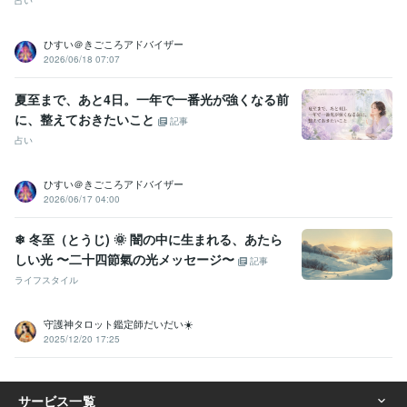
占い
ひすい＠きごころアドバイザー
2026/06/18 07:07
夏至まで、あと4日。一年で一番光が強くなる前
に、整えておきたいこと
記事
占い
ひすい＠きごころアドバイザー
2026/06/17 04:00
❄ 冬至（とうじ) 🌞 闇の中に生まれる、あたら
しい光 〜二十四節氣の光メッセージ〜
記事
ライフスタイル
守護神タロット鑑定師だいだい☀️
2025/12/20 17:25