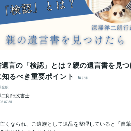
書遺言の「検認」とは？親の遺言書を見つ
に知るべき重要ポイント
記事
業全般
洋二朗行政書士
05 07:35
亡くなられ、ご遺族として遺品を整理していると「自