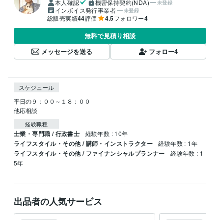
本人確認
機密保持契約(NDA)
未登録
インボイス発行事業者
未登録
総販売実績
44
評価
4.5
フォロワー
4
無料で見積り相談
メッセージを送る
フォロー
4
スケジュール
平日の９：００～１８：００

他応相談
経験職種
士業・専門職 / 行政書士
経験年数 : 10年
ライフスタイル・その他 / 講師・インストラクター
経験年数 : 1年
ライフスタイル・その他 / ファイナンシャルプランナー
経験年数 : 1
5年
出品者の人気サービス