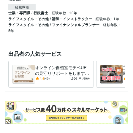
経験職種
士業・専門職 / 行政書士
経験年数 : 10年
ライフスタイル・その他 / 講師・インストラクター
経験年数 : 1年
ライフスタイル・その他 / ファイナンシャルプランナー
経験年数 : 1
5年
出品者の人気サービス
オンライン自習室モチベUP
主と
の見守りサポートをします
庫証
毎日の勉強習慣を身につけ
定行
4.5
(40)
1,500
円
/90分
-
(1)
る！『モチベーションU
をサ
P！』