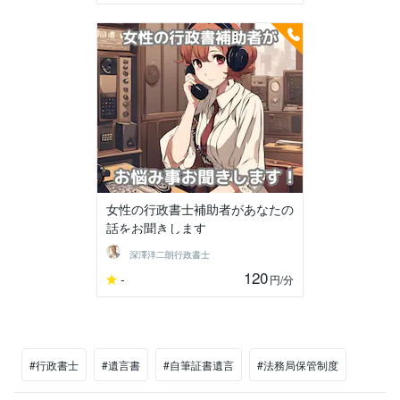
女性の行政書士補助者があなたの
話をお聞きします
深澤洋二朗行政書士
120
-
円
/分
#行政書士
#遺言書
#自筆証書遺言
#法務局保管制度