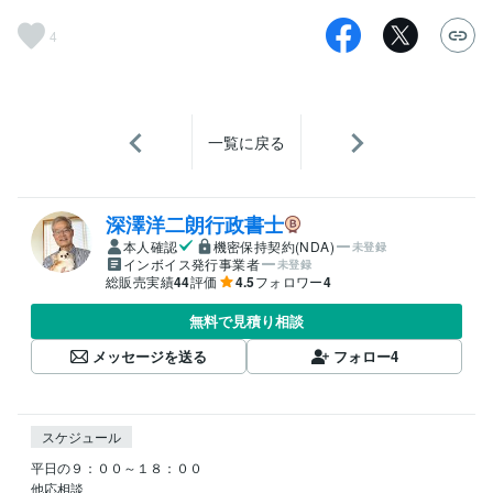
4
一覧に戻る
深澤洋二朗行政書士
本人確認
機密保持契約(NDA)
未登録
インボイス発行事業者
未登録
総販売実績
44
評価
4.5
フォロワー
4
無料で見積り相談
メッセージを送る
フォロー
4
スケジュール
平日の９：００～１８：００

他応相談