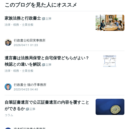
このブログを見た人にオススメ
家族法務と行政書士
記事
法律・税務・士業全般
行政書士松田実事務所
2026/04/11 01:23
遺言書は法務局保管と自宅保管どちらがよい？
検認との違いを解説
記事
法律・税務・士業全般
行政書士 猫の手事務所
2023/04/23 04:40
自筆証書遺言で公正証書遺言の内容を覆すこと
ができるか
記事
コラム
南本町行政書士事務所