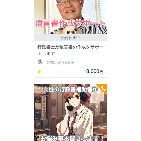
受付休止中
行政書士が遺言書の作成をサポー
トします
深澤洋二朗行政書士
18,000
-
円