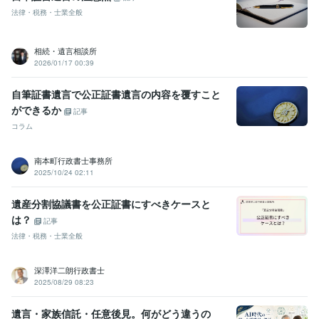
法律・税務・士業全般
相続・遺言相談所
2026/01/17 00:39
自筆証書遺言で公正証書遺言の内容を覆すこと
ができるか
記事
コラム
南本町行政書士事務所
2025/10/24 02:11
遺産分割協議書を公正証書にすべきケースと
は？
記事
法律・税務・士業全般
深澤洋二朗行政書士
2025/08/29 08:23
遺言・家族信託・任意後見。何がどう違うの