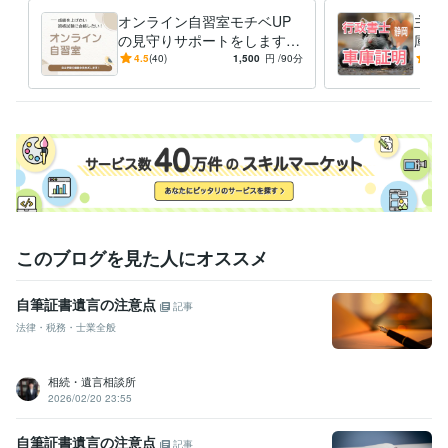
オンライン自習室モチベUP
主と
の見守りサポートをします
庫証
毎日の勉強習慣を身につけ
定行
4.5
(40)
1,500
円
/90分
-
(1)
る！『モチベーションU
をサ
P！』
このブログを見た人にオススメ
自筆証書遺言の注意点
記事
法律・税務・士業全般
相続・遺言相談所
2026/02/20 23:55
自筆証書遺言の注意点
記事