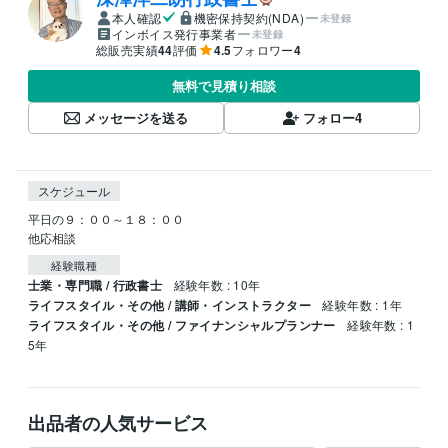
本人確認
機密保持契約(NDA)
未登録
インボイス発行事業者
未登録
総販売実績
44
評価
4.5
フォロワー
4
無料で見積り相談
メッセージを送る
フォロー
4
スケジュール
平日の９：００～１８：００

他応相談
経験職種
士業・専門職 / 行政書士
経験年数 : 10年
ライフスタイル・その他 / 講師・インストラクター
経験年数 : 1年
ライフスタイル・その他 / ファイナンシャルプランナー
経験年数 : 1
5年
出品者の人気サービス