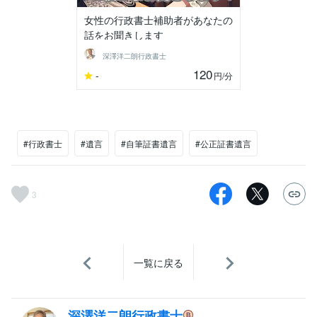
女性の行政書士補助者があなたの
話をお聞きします
深澤洋二朗行政書士
120
-
円
/分
#行政書士
#遺言
#自筆証書遺言
#公正証書遺言
3
一覧に戻る
深澤洋二朗行政書士