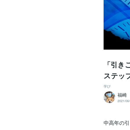
「引き
ステッ
学び
福崎
2021/06/
中高年の引