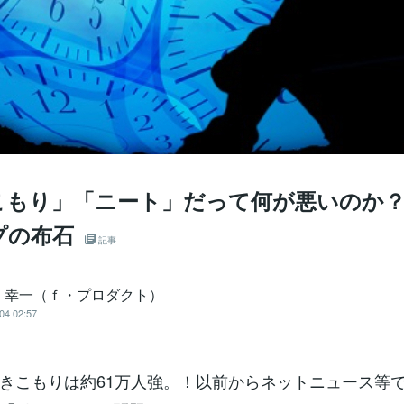
こもり」「ニート」だって何が悪いのか
プの布石
記事
 幸一（ｆ・プロダクト）
04 02:57
きこもりは約61万人強。！以前からネットニュース等