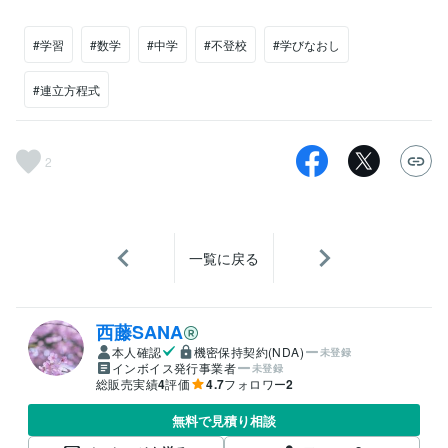
#学習
#数学
#中学
#不登校
#学びなおし
#連立方程式
2
一覧に戻る
西藤SANA
本人確認
機密保持契約(NDA)
未登録
インボイス発行事業者
未登録
総販売実績
4
評価
4.7
フォロワー
2
無料で見積り相談