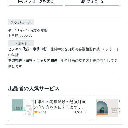
メッセージを送る
フォロー
2
スケジュール
平日10時～17時対応可能

土日祝はお休み
得意分野
ビジネス代行・事務代行
理科学的な分野の会議概要作成
アンケート
の集計
学習指導・資格・キャリア相談
学習計画の立て方を虎の巻として提
供します
出品者の人気サービス
中学生の定期試験の勉強計画
三重
の立て方をお伝えします な
出題
りたい自分を目指して計画的
英語
5.0
(2)
1,500
円
4.0
に乗り切ろう
文を