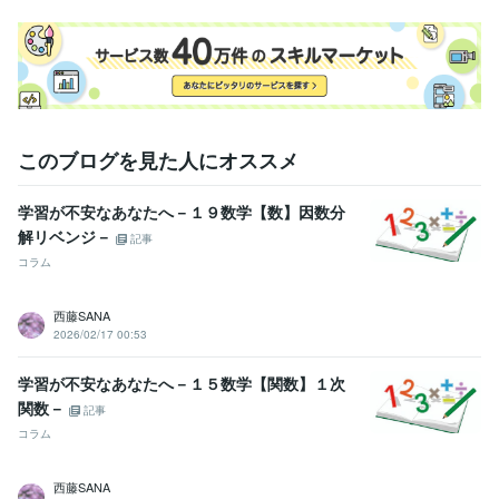
このブログを見た人にオススメ
学習が不安なあなたへ－１９数学【数】因数分
解リベンジ－
記事
コラム
西藤SANA
2026/02/17 00:53
学習が不安なあなたへ－１５数学【関数】１次
関数－
記事
コラム
西藤SANA