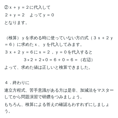
②ｘ＋ｙ＝２に代入して
２＋ｙ＝２ よってｙ＝０
となります。
（検算）ｙを求める時に使っていない方の式（３ｘ＋２ｙ
＝６）に求めたｘ、ｙを代入してみます。
３ｘ＋２ｙ＝６にｘ＝２，ｙ＝０を代入すると
３×２＋２×０＝６＋０＝６＝（右辺）
よって、求めた値は正しいと検算できました。
４．終わりに
連立方程式、苦手意識がある方は是非、加減法をマスター
してから問題演習で研鑽をつみましょう。
もちろん、検算による答えの確認もわすれずにしましょ
う。