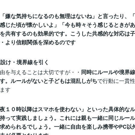
「嫌な気持ちになるのも無理はないね」と言ったり、
感じた頃が懐かしいよ」「今も時々そう感じるときが
を共有するのも効果的です。こうした共感的な対応は
・より信頼関係を深めるのです
ルを設け・境界線を引く
由を与えることは大切ですが・・
同時にルールや境界
で行動に一貫
す。ルールがないと子どもは混乱しがち
ます
夜１０時以降はスマホを使わない」といった具体的な
持って実践しましょう。これには親も一緒に同じ
ルー
求められるでしょう。一緒に自由を楽しみ携帯やPC以