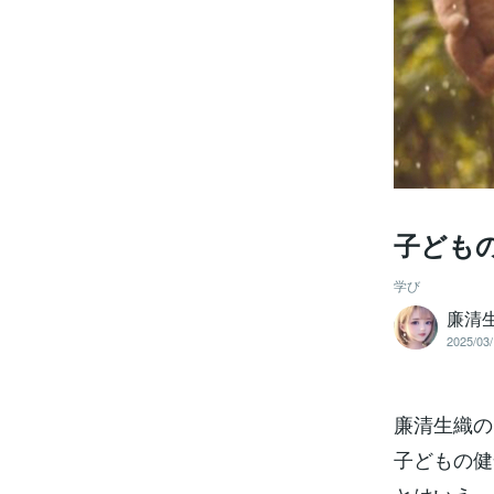
子ども
学び
廉清生
2025/03/
廉清生織の
子どもの健