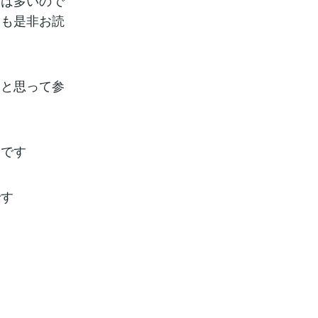
親は多いので
にも是非お読
則と思って参
いです
です