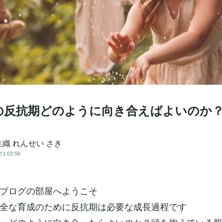
の反抗期どのように向き合えばよいのか
織 れんせい さき
13 03:58
ブログの部屋へようこそ
全な育成のために反抗期は必要な成長過程です