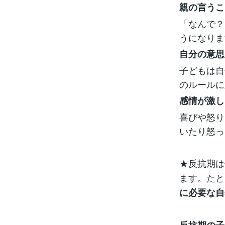
親の言うこ
「なんで？
うになりま
自分の意思
子どもは自
のルールに
感情が激し
喜びや怒り
いたり怒っ
★反抗期は
ます。たと
に必要な自