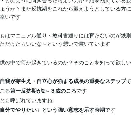
・どのように向き合ったらよいのか？頭を抱えている
ょうか？また反抗期をこれから迎えようとしている方
幸いです
もはマニュアル通り・教科書通りには育たないのが鉄
ただけたらいいな～という想いで書いています
供の中で何が起きているのか？そのことを知って欲し
自我が芽生え・自立心が強まる成長の重要なステップ
こる
です
第一反抗期が2～３歳のころ
とも呼ばれていますね
です
自分でやりたい」という強い意志を示す時期