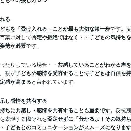
どもへの接し方５つ
れる
です。
どもを「受け入れる」ことが最も大切な第一歩
言葉に対して
否定や拒絶ではなく・・子どもの気持ち
です。
姿勢が必要
ったりしている場合・・
共感していることがわかる声
。親が
で
子どもの感情を受容すること
子どもは自信を
と言われています。
定感が高まる
示し感情を共有する
反抗
持ちに共感し・感情を共有することも重要です。
を表現する際それを
否定せずに「分かるよ！その気持
・子どもとのコミュニケーションがスムーズになりま