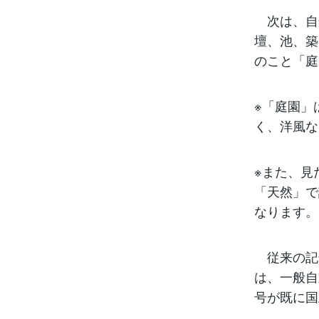
次は、自
壇、池、築
のこと「庭
※「庭園」
く、洋風な
※また、見
「天然」で
なります。
従来の記
は、一般自
号が既に国