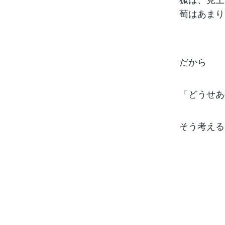
萄はあまり
だから
「どうせあ
そう考える