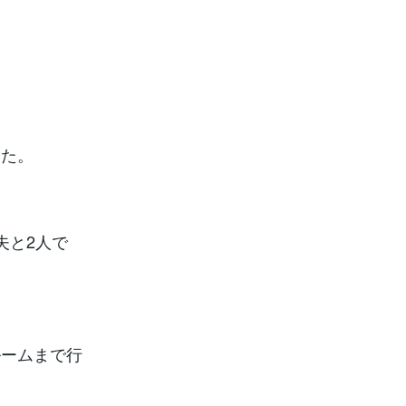
った。
夫と2人で
ルームまで行