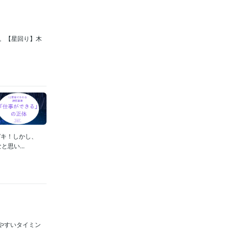
期。【星回り】木
デキ！しかし、
思い...
りやすいタイミン