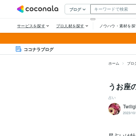
ココナラブログ
ホーム
ブロ
うお座
占い
Twilig
2023/10/
星占いは牡