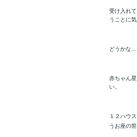
受け入れて
うことに気
どうかな…
赤ちゃん星
い。
１２ハウス
うお座の世