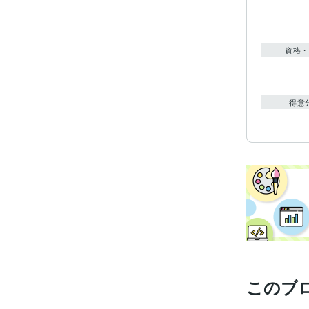
資格・
得意
このブ