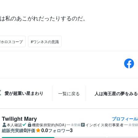
は私のあこがれだったりするのだ。
#ホロスコープ
#ワンネスの意識
愛が超重い星まわり
一覧に戻る
人は海王星の夢をみる
Twilight Mary
プロフィール
本人確認
機密保持契約(NDA)
インボイス発行事業者
未登録
未登
0
0.0
3
総販売実績
評価
フォロワー