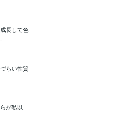
ら成長して色
す。
けづらい性質
からが私以