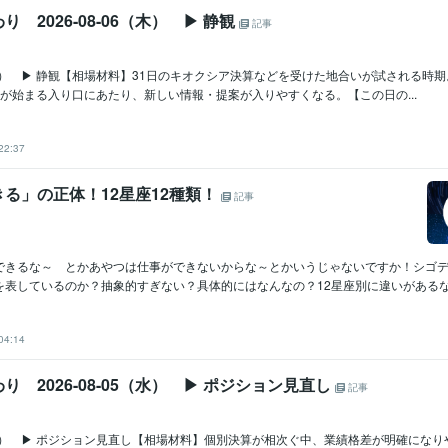
 2026-08-06（木） ▶ 静観
記事
06（木） ▶ 静観【相場材料】31日のキオクシア決算などを受けた地合いが試される時
が始まる入り口にあたり、新しい情報・提案が入りやすくなる。【この日の...
22:37
る」の正体！12星座12種類！
記事
できるな～ とかあやつは仕事ができないからな～とかいうじゃないですか！シゴ
表しているのか？抽象的すぎない？具体的にはなんなの？12星座別に違いがあるなと
04:14
り 2026-08-05（水） ▶ ポジション見直し
記事
05（水） ▶ ポジション見直し【相場材料】個別決算が相次ぐ中、業績格差が明確にな