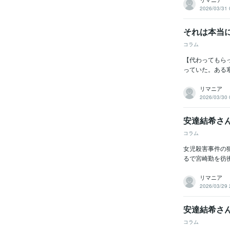
2026/03/31 
それは本当
コラム
【代わってもら
っていた。ある寒
リマニア
2026/03/30 
安達結希さ
コラム
女児殺害事件の
るで宮崎勤を彷
リマニア
2026/03/29 
安達結希さ
コラム