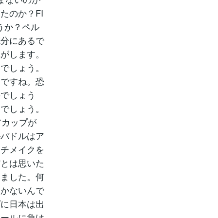
たのか？FI
うか？ペル
充分にあるで
気がします。
いでしょう。
たですね。恐
のでしょう
んでしょう。
アカップが
ルバドルはア
ッチメイクを
だとは思いた
いました。何
しかないんで
プに日本は出
タールに負け