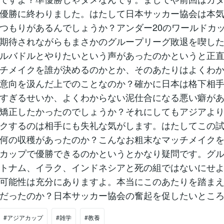
優勝に終わりました。はたして日本サッカー協会は本
つもりがあるんでしょうか？アンダー20のワールドカ
期待されながらもまさかのグループリーグ敗退を喫し
ルバドルとやりたいという声があったのかというと正
チメイクを誰が決めるのかとか、そのあたりはよくわ
意向を汲んだ上でのことなのか？確かに日本は格下相
すぎるせいか、よくわからない泥仕合になる悪い癖が
矯正したかったのでしょうか？それにしてもアジアよ
クするのは相手にも失礼な気がします。はたしてこの
何の収穫があったのか？こんなお粗末なマッチメイク
カップで優勝できるのかというとかなり疑問です。グ
トナム、イラク、インドネシアと死の組ではないにせ
可能性は充分にありますよ。本当にこのあたりを踏ま
だったのか？日本サッカー協会の奮起を促したいとこ
#アジアカップ
#雑学
#教養