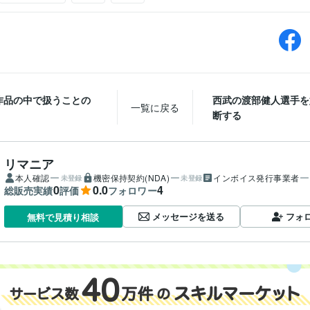
作品の中で扱うことの
西武の渡部健人選手を
一覧に戻る
断する
リマニア
本人確認
機密保持契約(NDA)
インボイス発行事業者
未登録
未登録
0
0.0
4
総販売実績
評価
フォロワー
メッセージを送る
フォ
無料で見積り相談