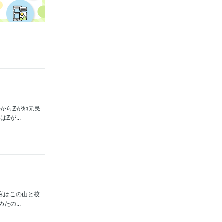
からℤが地元民
が...
私はこの山と校
の...