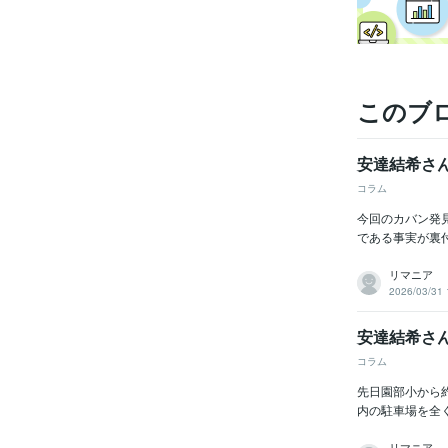
このブ
安達結希さ
コラム
今回のカバン発
である事実が裏
リマニア
2026/03/31 
安達結希さ
コラム
先日園部小から
内の駐車場を全
リマニア