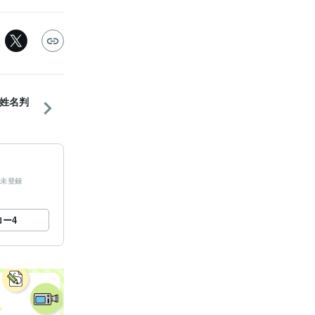
姓名判
未登録
ロー
4