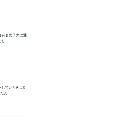
は有名女子大に通
...
をしていたAはま
...