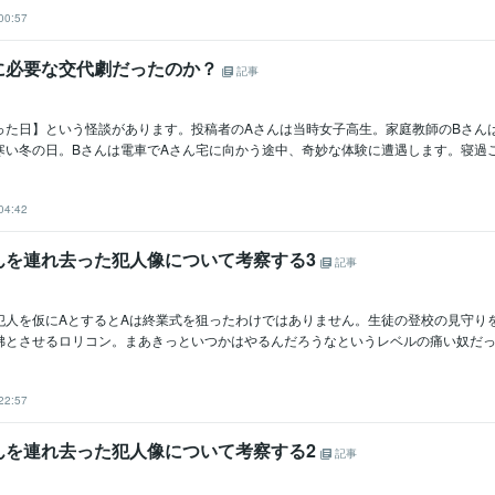
00:57
に必要な交代劇だったのか？
記事
った日】という怪談があります。投稿者のAさんは当時女子高生。家庭教師のBさん
い冬の日。Bさんは電車でAさん宅に向かう途中、奇妙な体験に遭遇します。寝過ごし
04:42
んを連れ去った犯人像について考察する3
記事
犯人を仮にAとするとAは終業式を狙ったわけではありません。生徒の登校の見守り
彿とさせるロリコン。まあきっといつかはやるんだろうなというレベルの痛い奴だったん
22:57
んを連れ去った犯人像について考察する2
記事