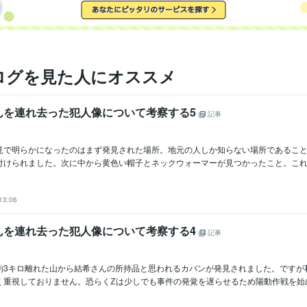
ログを見た人にオススメ
んを連れ去った犯人像について考察する5
記事
見で明らかになったのはまず発見された場所。地元の人しか知らない場所であること
付けられました。次に中から黄色い帽子とネックウォーマーが見つかったこと。これはℤ
13:06
んを連れ去った犯人像について考察する4
記事
約3キロ離れた山から結希さんの所持品と思われるカバンが発見されました。ですが
く重視しておりません。恐らくℤは少しでも事件の発覚を遅らせるため陽動作戦を始めた