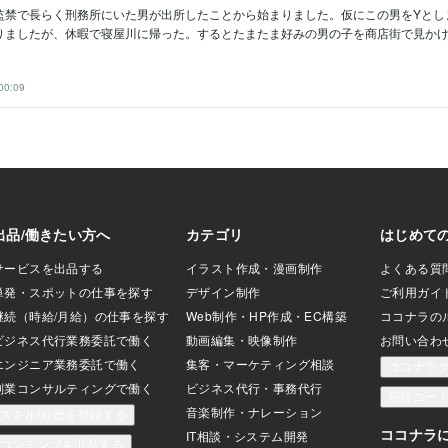
監禁で長らく刑務所にいた男が出所したことから始まりました。仮にこの男をYとし
りましたが、休暇で寝屋川に帰った。するとたまたま好みの男の子を商店街で見かけます
00:09