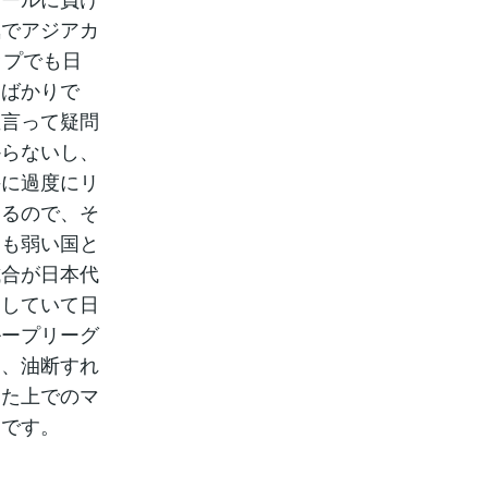
気でアジアカ
ップでも日
たばかりで
直言って疑問
からないし、
手に過度にリ
あるので、そ
りも弱い国と
試合が日本代
をしていて日
ループリーグ
よ、油断すれ
えた上でのマ
ろです。