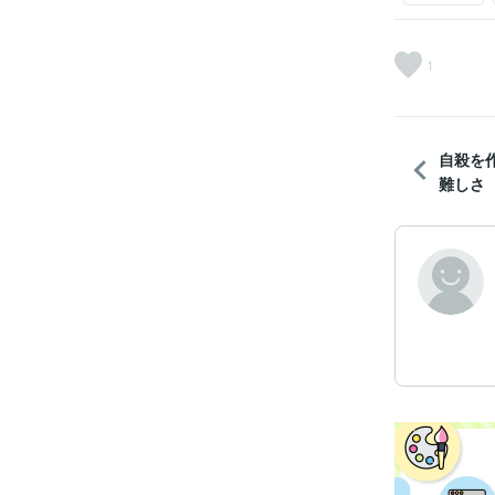
1
自殺を
難しさ