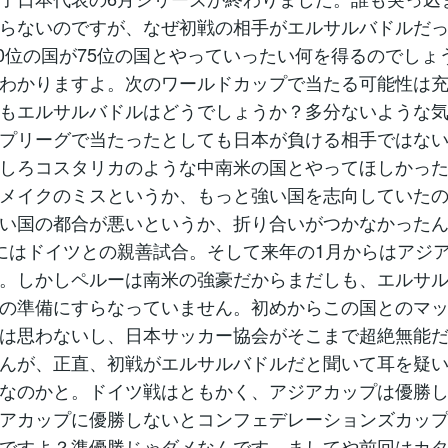
らないのですが、なぜ初戦の相手がエルサルバドルだっ
20位の国が75位の国とやっていったい何を得るのでしょ
わかりますよ。次のワールドカップで当たる可能性は
もエルサルバドルはどうでしょうか？多分ないような
プリーグで当たったとしても日本が負ける相手ではな
しろコスタリカのような中南米の国とやってほしかっ
メイクのミスというか、もっと強い国を志向していた
い国の都合が悪いというか、折り合いがつかなかった
にはドイツとの親善試合。そして来年の1月からはアジ
。しかしペルーは南米の強豪だからまだしも、エルサ
の準備にすらなっていません。初めからこの国とのマ
は思わないし、日本サッカー協会がそこまで超絶無能
んが、正直、初戦がエルサルバドルだと聞いて耳を疑
なのかと。ドイツ戦はともかく、アジアカップは優勝
アカップに優勝しないとコンフェデレーションズカッ
ですよ？準優勝じゃダメなんです。ましてや前回はカ