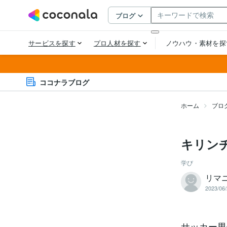
ココナラブログ
ホーム
ブロ
キリン
学び
リマ
2023/06/
サッカー男