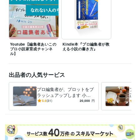
出版、編集
ライティング・翻訳
原稿の推敲、校正
エンタメ小説
Youtube【編集者あいこの
Kindle本『プロ編集者が教
プロ小説家育成チャンネ
える小説の書き方』
ル】
出品者の人気サービス
プロ編集者が、プロットをブ
プロ
ラッシュアップします 小説
正ア
を執筆する前に、ストーリー
ュー
5.0
(31)
20,000
円
5.0
作りのお手伝いをします
目指