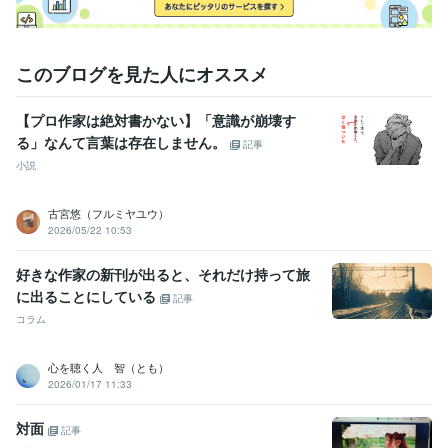
このブログを見た人にオススメ
【プロ作家は絶対書かない】「意識が崩壊す
る」なんて言葉は存在しません。
記事
小説
古宮悠（フルミヤユウ）
2026/05/22 10:53
好きな作家の新刊が出ると、それだけ持って旅
に出ることにしている
記事
コラム
心を聴く人 智（とも）
2026/01/17 11:33
対面
記事