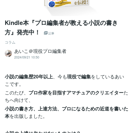
Kindle本『プロ編集者が教える小説の書き
方』発売中！
記事
コラム
あいこ＠現役プロ編集者
2024/09/21 10:50
小説の編集歴20年以上
、今も
現役で編集
をしているあい
こです。
このたび、
プロ作家を目指すアマチュアのクリエイター
た
ちへ向けて、
小説の書き方、上達方法、プロになるための近道を書いた
本
を出版しました。