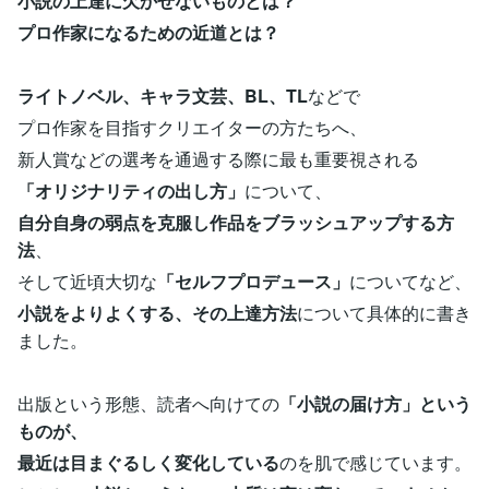
小説の上達に欠かせないものとは？
プロ作家になるための近道とは？
ライトノベル、キャラ文芸、BL、TL
などで
プロ作家を目指すクリエイターの方たちへ、
新人賞などの選考を通過する際に最も重要視される
「オリジナリティの出し方」
について、
自分自身の弱点を克服し作品をブラッシュアップする方
法
、
そして近頃大切な
「セルフプロデュース」
についてなど、
小説をよりよくする、その上達方法
について具体的に書き
ました。
出版という形態、読者へ向けての
「小説の届け方」という
ものが、
最近は目まぐるしく変化している
のを肌で感じています。