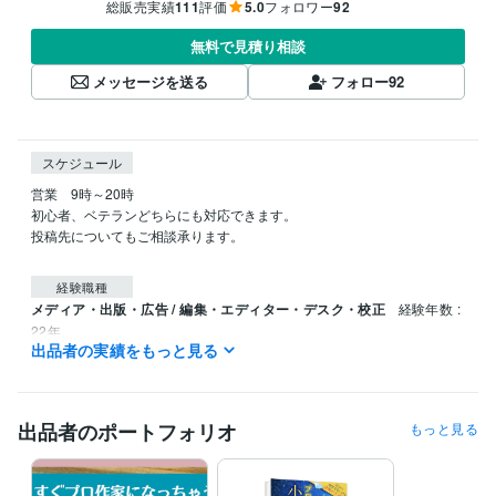
総販売実績
111
評価
5.0
フォロワー
92
無料で見積り相談
メッセージを送る
フォロー
92
スケジュール
営業　9時～20時

初心者、ベテランどちらにも対応できます。

投稿先についてもご相談承ります。

経験職種
メディア・出版・広告 / 編集・エディター・デスク・校正
経験年数 :
22年
出品者の実績をもっと見る
職歴
講談社、白泉社、ハーパーコリンズ・ジャパン、フランス書院、大洋
図書、竹書房
2002年2月 ~ 現在
出品者のポートフォリオ
もっと見る
得意分野
ライティング・翻訳
小説のプロット＆改稿アドバイス