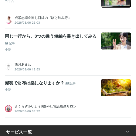
コラム
虎紫志織＠同じ目線の『駆け込み寺』
2026/08/06 23:03
同じ一行から、3つの違う短編を書き出してみる
記事
小説
西月あまね
2026/08/06 12:53
減税で財布は楽になりますか？
記事
小説
さくらぎ☕りょう⛎癒やし電話相談サロン
2026/08/06 08:22