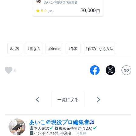
あいこ＠現役プロ編集者
20,000
5.0
円
(31)
#小説
#書き方
#kindle
#作家
#作家になる方法
8
一覧に戻る
あいこ＠現役プロ編集者
本人確認
機密保持契約(NDA)
インボイス発行事業者
未登録