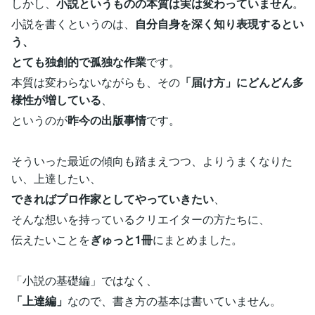
しかし、
小説というものの本質は実は変わっていません
。
小説を書くというのは、
自分自身を深く知り表現するとい
う、
とても独創的で孤独な作業
です。
本質は変わらないながらも、その
「届け方」にどんどん多
様性が増している
、
というのが
昨今の出版事情
です。
そういった最近の傾向も踏まえつつ、よりうまくなりた
い、上達したい、
できればプロ作家としてやっていきたい
、
そんな想いを持っているクリエイターの方たちに、
伝えたいことを
ぎゅっと1冊
にまとめました。
「小説の基礎編」ではなく、
「上達編」
なので、書き方の基本は書いていません。