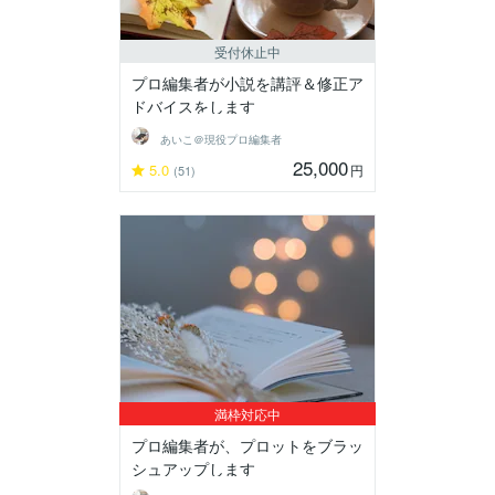
受付休止中
プロ編集者が小説を講評＆修正ア
ドバイスをします
あいこ＠現役プロ編集者
25,000
5.0
円
(51)
満枠対応中
プロ編集者が、プロットをブラッ
シュアップします