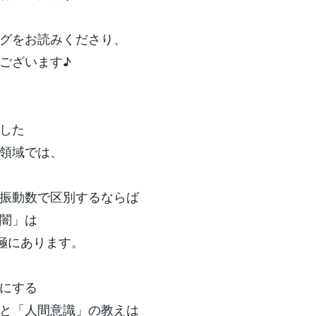
グをお読みくださり、
ございます♪
した
領域では、
振動数で区別するならば
闇」は
対極にあります。
にする
と「人間意識」の教えは