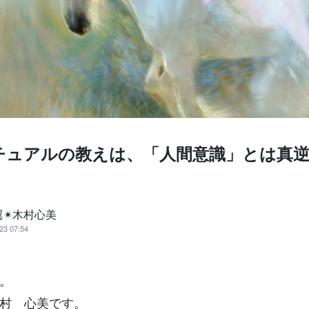
チュアルの教えは、「人間意識」とは真逆
✴︎木村心美
23 07:54
。
村 心美です。