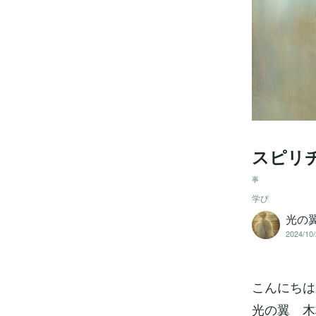
スピリ
事
学び
光の翼
2024/10/
こんにちは
光の翼 木