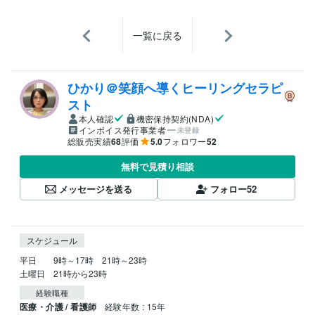
一覧に戻る
ひかり＠笑顔へ導くヒーリングセラピ
スト
本人確認
機密保持契約(NDA)
インボイス発行事業者
未登録
総販売実績
68
評価
5.0
フォロワー
52
無料で見積り相談
メッセージを送る
フォロー
52
スケジュール
平日　　9時～17時　21時～23時

土曜日　21時から23時
経験職種
医療・介護 / 看護師
経験年数 : 15年