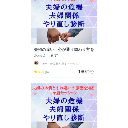
夫婦の違い、心が通う関わり方を
お伝えします
ひかり＠笑顔へ導くヒーリングセラピスト
160
4.8
円
/分
(6)