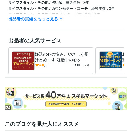
ライフスタイル・その他 / 占い師
経験年数 : 3年
ライフスタイル・その他 / カウンセラー・コーチ
経験年数 : 2年
ライフスタイル・その他 / アドバイザー
経験年数 : 2年
出品者の実績をもっと見る
資格・検定
マヤ暦アドバイザー
取得年 : 2022年
看護師
取得年 : 1991年
出品者の人気サービス
認定レイキヒーラー
取得年 : 2020年
妊活の心の悩み、やさしく受
あな
けとめます 妊活中の心を整
整え
えて妊娠力アップを目指す
歩踏
5.0
(8)
140
円
/分
5.0
このブログを見た人にオススメ