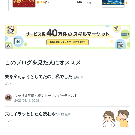
えて妊娠力アップを目指す
歩踏
5.0
(8)
140
円
/分
5.0
このブログを見た人にオススメ
夫を変えようとしてたの、私でした
記事
占い
ひかり＠笑顔へ導くヒーリングセラピスト
2026/04/10 00:38
夫にイラッとしたら読むやつ
記事
占い