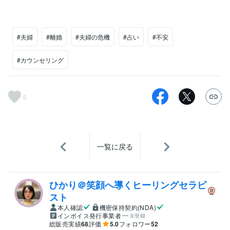
#夫婦
#離婚
#夫婦の危機
#占い
#不安
#カウンセリング
6
一覧に戻る
ひかり＠笑顔へ導くヒーリングセラピ
スト
本人確認
機密保持契約(NDA)
インボイス発行事業者
未登録
総販売実績
68
評価
5.0
フォロワー
52