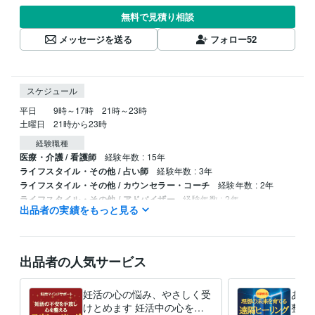
無料で見積り相談
メッセージを送る
フォロー
52
スケジュール
平日　　9時～17時　21時～23時

土曜日　21時から23時
経験職種
医療・介護 / 看護師
経験年数 : 15年
ライフスタイル・その他 / 占い師
経験年数 : 3年
ライフスタイル・その他 / カウンセラー・コーチ
経験年数 : 2年
ライフスタイル・その他 / アドバイザー
経験年数 : 2年
出品者の実績をもっと見る
資格・検定
マヤ暦アドバイザー
取得年 : 2022年
看護師
取得年 : 1991年
出品者の人気サービス
認定レイキヒーラー
取得年 : 2020年
妊活の心の悩み、やさしく受
あな
けとめます 妊活中の心を整
整え