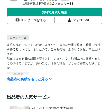
総販売実績
4
評価
3.0
フォロワー
33
無料で見積り相談
メッセージを送る
フォロー
33
スケジュール
多忙を極めておりましたが、ようやく、大きな仕事を終え、時間に余裕
を持てるようになりましたので、ご用命の程、よろしくお願い申し上げ
ます。

現在は３６５日の対応を基本としています。２４時間以内に回答するよ
う心掛けていますが、あいにく、遅れた場合、どうかご容赦くださいま
せ。
経験職種
出品者の実績をもっと見る
クリエイター / ライター・編集
経験年数 : 3年
管理 / 財務
経験年数 : 20年
管理 / 総務
経験年数 : 14年
事務・ビジネスサポート / 事務（一般事務）
経験年数 : 38年
出品者の人気サービス
ライフスタイル・その他 / 公務員
経験年数 : 38年
職歴
行政広報と公文書作成の経験