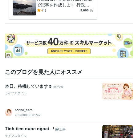
オフィス・イコアン
2021年6月 ~ 現在
で記事を作成します 行政広
報と公文書作成の経験で記事
-
(1)
3,000
円
ビジネス・クリエイティブツール
を作成し
Excel:25年
Google スプレッドシート:3年
Word:25年
その他ツール
文章の校正:25年
得意分野
ライティング・翻訳
文章作成と校正。通知文や手紙の校正など。
行政、各種ＰＲなど
このブログを見た人にオススメ
本日、待機しています🌷
告知
ライフスタイル
nonno_care
2026/08/08 01:47
Tinh tien nuoc ngoai...!
記事
ライフスタイル