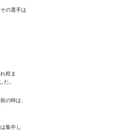
、その選手は
それ程ま
した。
点前の時は、
。
時は集中し