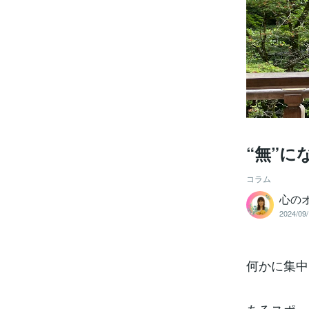
“無”に
コラム
心の
2024/09/
何かに集中