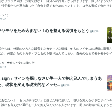
的なリラックスは、技術ではなく「自分への許可」から始まります。難しいようで
。哲学者たちが導き出した「自分を愛でるためのヒント」を、コラム形式で分かりやす
りょうこ）
20:43
モヤモヤをため込まない！心を整える習慣をもとう
記事
私たちは、外部のいろんな騒音やネガティブな情報、他人のマイナスの感情に影響
にか、外部からのネガティブなものを取り込んでしまい、自分の心までモヤモヤやイラ
りか～☘️癒しと安心の拠り所
09:44
or a sign」サインを探しなさい🌟一人で抱え込んでしまうあ
、現状を変える現実的なメッセ...
記事
むあなたへ】「もう頑張れない」と感じた時に届いた、現状を変える小さなサイン
、誰にも言えない重圧を一人で抱え込んでいる人がいます。周りの期待に応えようと必