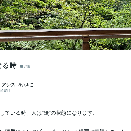
なる時
記事
オアシス♡ゆきこ
19 05:41
している時、人は“無”の状態になります。