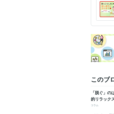
資格・
ビジネス・
ティブ
このブ
「脱ぐ」の
的リラック
コラム