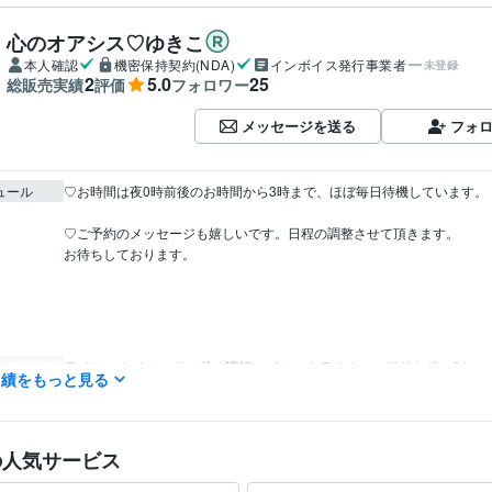
心のオアシス♡ゆきこ
本人確認
機密保持契約(NDA)
インボイス発行事業者
未登録
2
5.0
25
総販売実績
評価
フォロワー
メッセージを送る
フォ
ュール
♡お時間は夜0時前後のお時間から3時まで、ほぼ毎日待機しています。

♡ご予約のメッセージも嬉しいです。日程の調整させて頂きます。

お待ちしております。

ライフスタイル・その他 / 講師・インストラクター
経験年数 : 8年
職種
実績をもっと見る
ライフスタイル・その他 / マッサージ師・セラピスト
経験年数 : 8年
ライフスタイル・その他 / カウンセラー・コーチ
経験年数 : 8年
ライフスタイル・その他 / アドバイザー
経験年数 : 8年
ライフスタイル・その他 / その他
経験年数 : 17年
の人気サービス