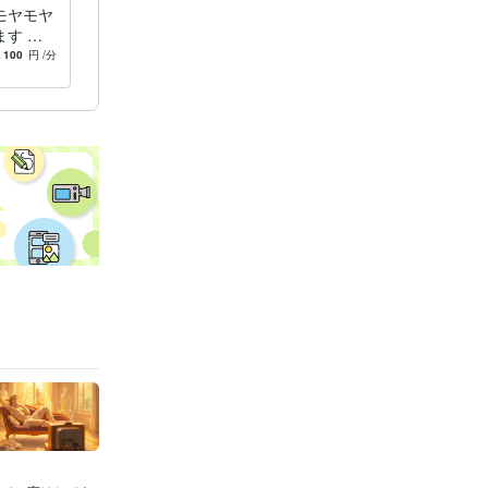
モヤモヤ
す 話
ふわっと
100
円
/分
れます