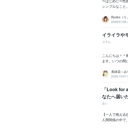
〜はじめに〜性
シンプルなこと
Ryoko（
2026/01/05 
イライラや
コラム
こんにちは＾＾
ます。いつの間
美緑花～み
2025/10/01 
「Look f
なたへ届いた
占い
【一人で抱え込
人間関係の中で