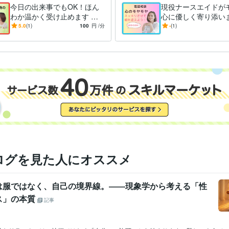
アロマセラピスト
取得年 : 2017年
検定
今日の出来事でもOK！ほん
現役ナースエイドが
カラーセラピスト
取得年 : 2023年
わか温かく受け止めます カ
心に優しく寄り添いま
メディカルハーブコーディネーター
取得年 : 2018年
ウセリングではなく、気軽に
すだけで、気持ちが
5.0
(1)
100
円
/分
-
(1)
認定スピリチュアルカウンセラー
取得年 : 2020年
お話できる時間を大切にして
軽くなり、心がほぐ
います
ペライチ:2年
Google サイト:10年
クリエイ
ツール
ログを見た人にオススメ
は服ではなく、自己の境界線。――現象学から考える「性
ス」の本質
記事