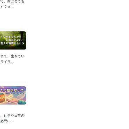
いて、実はとても
くま...
されて、生きてい
イラ...
今、仕事や日常の
死に...