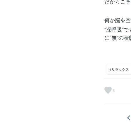
だからこそ
何か脳を空
“深呼吸”
に“無”の
#リラックス
8