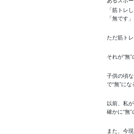
あるスポー
「筋トレし
「無です」
ただ筋トレ
それが“無
子供の頃な
で“無”に
以前、私が
確かに“無
また、今現