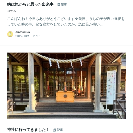
病は気からと思った出来事
記事
コラム
こんばんわ！今日もありがとうございます🍀先日、うちの子が遅い昼寝を
していた時の事。変な寝方をしていたのか、急に足が痛い...
aramaruko
2022/10/18 11:03
神社に行ってきました！
記事