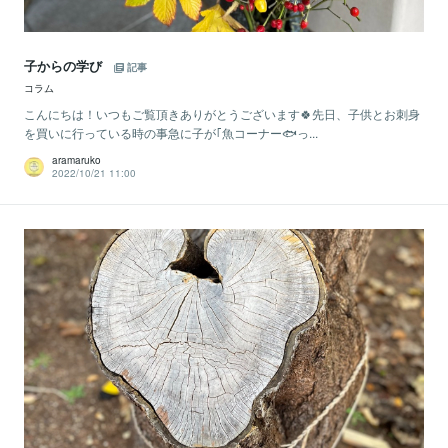
子からの学び
記事
コラム
こんにちは！​いつもご覧頂きありがとうございます🍀先日、子供とお刺身
を買いに行っている時の事急に子が｢魚コーナー🐟っ...
aramaruko
2022/10/21 11:00