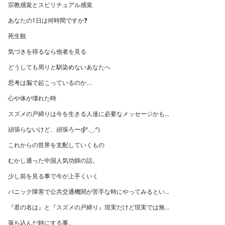
宗教感覚とスピリチュアル感覚
あなたの1日は何時間ですか❓
死生観
気づきを得るなら他者を見る
どうしても周りと馴染めないあなたへ
思考は脳で起こっているのか…
心や体が壊れた時
スズメの戸締りは今を生きる人達に必要なメッセージかも...
頑張らないけど、頑張ろーദ്ദി^._.^)
これからの世界を支配していくもの
むかし通った中国人気功師の話。
少し前を見る事で今が上手くいく
パニック障害で公共交通機関が苦手な時にやってみるとい...
『君の名は』と『スズメの戸締り』現実だけど現実では無...
落ち込んだ時にする事。