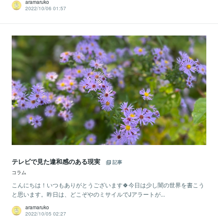
aramaruko
2022/10/06 01:57
テレビで見た違和感のある現実
記事
コラム
こんにちは！いつもありがとうございます🍀今日は少し闇の世界を書こう
と思います。昨日は、どこぞやのミサイルでJアラートが...
aramaruko
2022/10/05 02:27