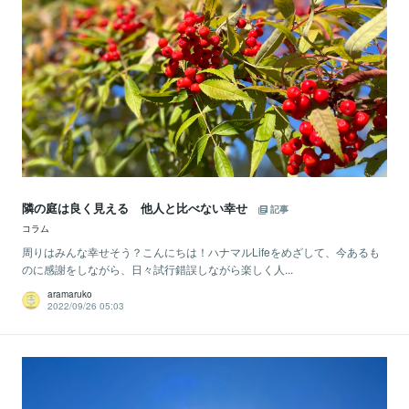
隣の庭は良く見える 他人と比べない幸せ
記事
コラム
周りはみんな幸せそう​？こんにちは！ハナマルLifeをめざして、今あるも
のに感謝をしながら、日々試行錯誤しながら楽しく人...
aramaruko
2022/09/26 05:03