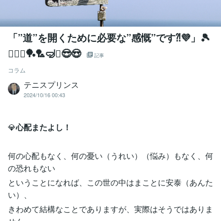
「”道”を開くために必要な”感慨”です⁈💜」🎾
🚴‍♀️⚔️🏓🏸🤿⛳😎😍
記事
コラム
テニスプリンス
2024/10/16 00:43
💎
心配またよし！
何の心配もなく、何の憂い（うれい）（悩み）もなく、何
の恐れもない
ということになれば、この世の中はまことに安泰（あんた
い）、
きわめて結構なことでありますが、実際はそうではありま