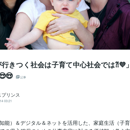
が行きつく社会は子育て中心社会では⁈💜」🎾🚴
😎😍
記事
スプリンス
14 03:21
人工知能）＆デジタル＆ネットを活用した、家庭生活（子