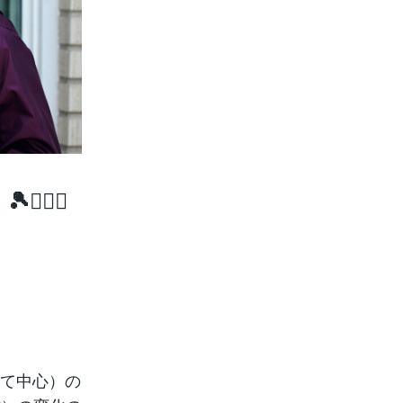
‍♀️⚔️
育て中心）の