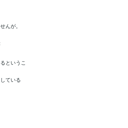
ませんが。
が
いるというこ
究している