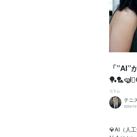
「”AI”
🏓🏸🤿⛳
コラム
テニ
2024/10/
💎AI（