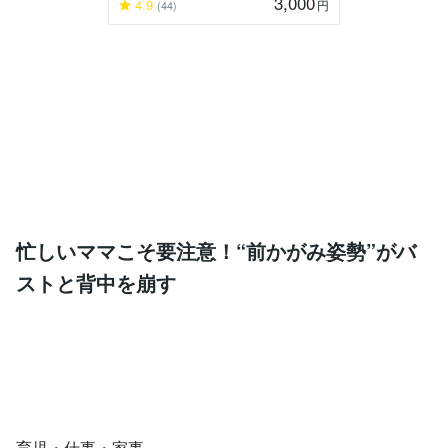
3,000
4.9
円
(44)
忙しいママこそ要注意！“前かがみ姿勢”がバ
ストと背中を崩す
育児・仕事・家事。