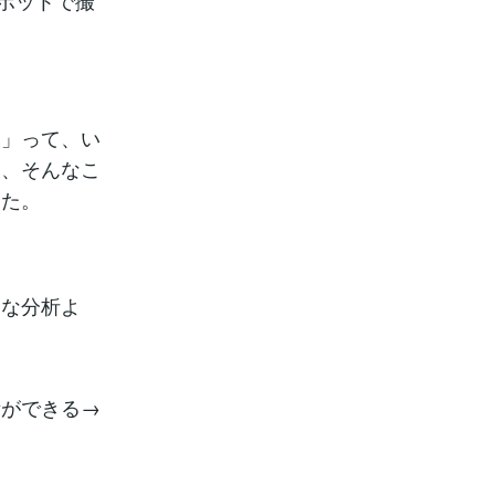
ポットで撮
。
よ」って、い
に、そんなこ
した。
的な分析よ
備ができる→