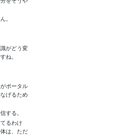
自分をそうや
。
せん。
意識がどう変
ですね。
真がポータル
つなげるため
信する。
ってるわけ
自体は、ただ