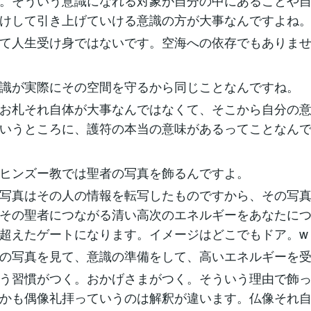
。そういう意識になれる対象が自分の中にあることや
けして引き上げていける意識の方が大事なんですよね
て人生受け身ではないです。空海への依存でもありま
識が実際にその空間を守るから同じことなんですね。
お札それ自体が大事なんではなくて、そこから自分の
いうところに、護符の本当の意味があるってことなん
ヒンズー教では聖者の写真を飾るんですよ。
写真はその人の情報を転写したものですから、その写
その聖者につながる清い高次のエネルギーをあなたに
超えたゲートになります。イメージはどこでもドア。w
の写真を見て、意識の準備をして、高いエネルギーを受
う習慣がつく。おかげさまがつく。そういう理由で飾
かも偶像礼拝っていうのは解釈が違います。仏像それ