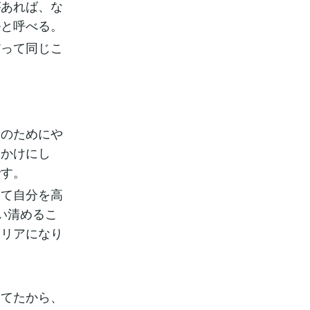
があれば、な
ルと呼べる。
って同じこ
様のためにや
っかけにし
です。
て自分を高
い清めるこ
クリアになり
ってたから、