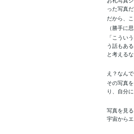
お礼写真シ
った写真だ
だから、こ
（勝手に思
「こういう
う話もある
と考えるな
え？なんで
その写真を
り、自分に
写真を見る
宇宙からエ