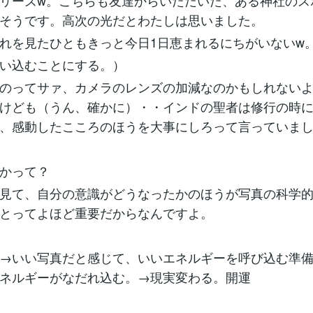
リーズw。こちらも友達からいただいた、ある神社のス
そうです。高次の光だとわたしは思いました。
れを見たひともきっと今日1日恵まれるにちがいないw
い込むことにする。）
のってサァ、カメラのレンズの加減なのかもしれない
けども（うん、確かに）・・インドの聖者は修行の時
、感動したこころのほうを大事にしろって言っていま
かって？
見て、自分の意識がどうなったかのほうが写真の科学
とってよほど重要だからなんですよ。
→いい写真だと感じて、いいエネルギーを呼び込む準
ネルギーがなだれ込む。→現実変わる。開運