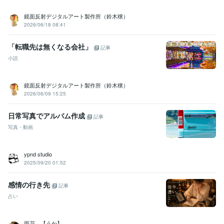
鏡面反射デジタルアート製作所（鈴木穣）
2026/06/18 08:41
「転職先は無くなる会社」
記事
小説
鏡面反射デジタルアート製作所（鈴木穣）
2026/06/09 15:25
日常写真でアルバム作成
記事
写真・動画
ypnd studio
2025/09/20 01:52
感情の行き先
記事
占い
雨花 【うか】