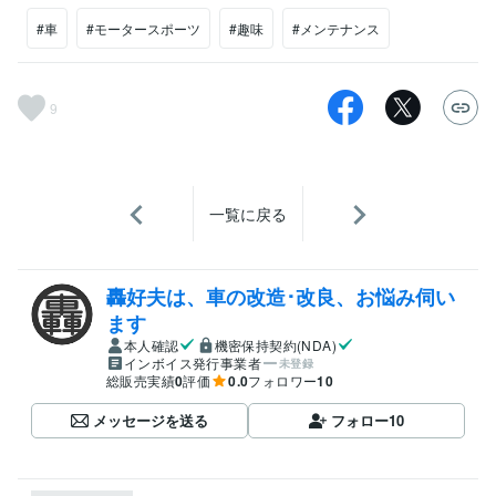
#車
#モータースポーツ
#趣味
#メンテナンス
9
一覧に戻る
轟好夫は、車の改造･改良、お悩み伺い
ます
本人確認
機密保持契約(NDA)
インボイス発行事業者
未登録
総販売実績
0
評価
0.0
フォロワー
10
メッセージを送る
フォロー
10