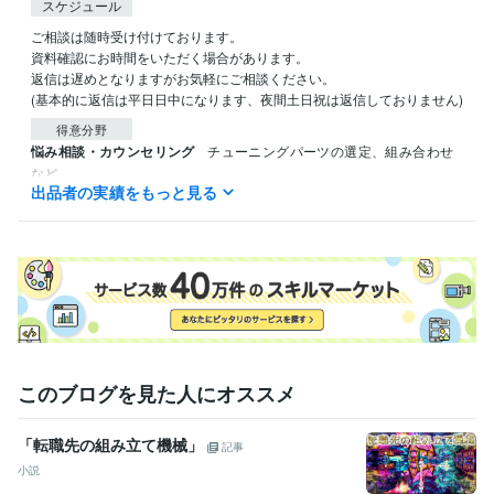
スケジュール
ご相談は随時受け付けております。

資料確認にお時間をいただく場合があります。

返信は遅めとなりますがお気軽にご相談ください。

(基本的に返信は平日日中になります、夜間土日祝は返信しておりません)
得意分野
悩み相談・カウンセリング
チューニングパーツの選定、組み合わせ
など
出品者の実績をもっと見る
住まい・美容・生活相談
サーキット走行車両、チューニングカー
このブログを見た人にオススメ
「転職先の組み立て機械」
記事
小説