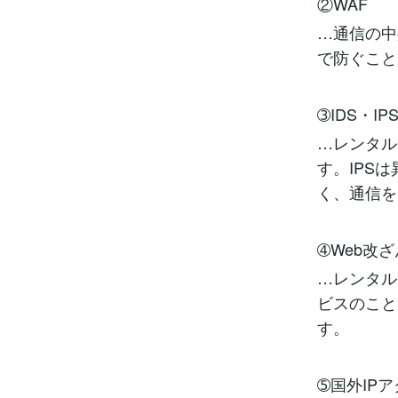
②WAF
…通信の中
で防ぐこと
➂IDS・IP
…レンタル
す。IPS
く、通信を
➃Web改
…レンタル
ビスのこと
す。
➄国外IP