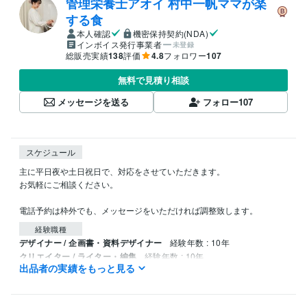
管理栄養士アオイ 村中一帆ママが楽
する食
本人確認
機密保持契約(NDA)
インボイス発行事業者
未登録
総販売実績
138
評価
4.8
フォロワー
107
無料で見積り相談
メッセージを送る
フォロー
107
スケジュール
主に平日夜や土日祝日で、対応をさせていただきます。

お気軽にご相談ください。

電話予約は枠外でも、メッセージをいただければ調整致します。
経験職種
デザイナー / 企画書・資料デザイナー
経験年数 : 10年
クリエイター / ライター・編集
経験年数 : 10年
出品者の実績をもっと見る
クリエイター / 作家
経験年数 : 10年
マーケティング / 広報・PR
経験年数 : 10年
ライフスタイル・その他 / カウンセラー・コーチ
経験年数 : 10年