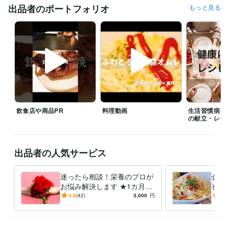
出品者のポートフォリオ
もっと見る
職歴
病院
2016年3月 ~ 現在
タウンドクター株式会社
2022年10月 ~ 現在
個人事業
2022年3月 ~ 現在
受賞歴
管理栄養士の時間の使い方: ストレスを減らして健康に
 心身のバラン
スを整える 90%ストレス軽減法
会社員が実践できる 副業×投資×節約
の黄金律
毎日が楽になる！ 管理栄養士のやさしい健康レシピ
エジソ
ンママ　離乳食づくりをラクにする！時短アイデアとスト…
女性自
飲食店や商品PR
料理動画
生活習慣病を
身　小松菜×油揚げで骨活ふりかけ
女性自身　夏にぴったり！冷やし
の献立・レシ
カップ麺
無塩ドットコム　腎臓病レシピ
ニューパートナー管理栄養
士監修フレイル予防の高エネルギーメニ
出品者の人気サービス
資格・検定
管理栄養士
取得年 : 2015年
食品衛生管理者
取得年 : 2015年
迷ったら相談！栄養のプロが
企業
お悩み解決します ★1カ月間
ピ開
得意分野
の安心サポートを提供
た料
4.9
(42)
3,000
円
4.8
住まい・美容・生活相談
栄養相談
食事 料理 健康