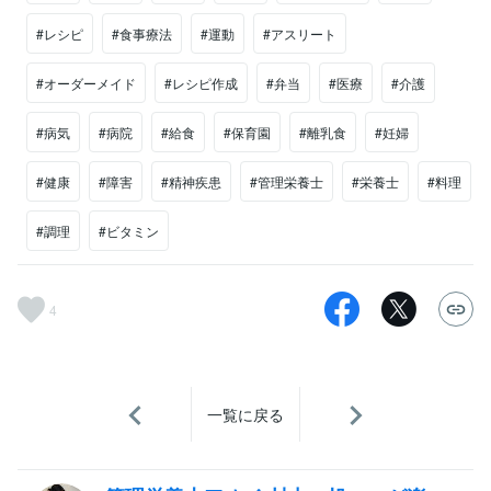
#レシピ
#食事療法
#運動
#アスリート
#オーダーメイド
#レシピ作成
#弁当
#医療
#介護
#病気
#病院
#給食
#保育園
#離乳食
#妊婦
#健康
#障害
#精神疾患
#管理栄養士
#栄養士
#料理
#調理
#ビタミン
4
一覧に戻る