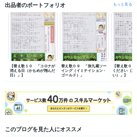
食品衛生責任者
取得年 : 2002年
出品者のポートフォリオ
もっと見る
ＭＯＳ検定Ｅｘｃｅｌ２００７
取得年 : 2011年
ＭＯＳ検定Ｗｏｒｄ２００７
取得年 : 2011年
ＭＯＳ検定ＰｏｗｅｒＰｏｉｎｔ２００７
取得年 : 2011年
ＭＯＳ検定Ａｃｃｅｓｓ２００７
取得年 : 2014年
メンタルヘルスマネジメント検定Ⅲ種（セルフケア）
取得年 : 2017
年
メンタルヘルスマネジメント検定Ⅱ種（ラインケア）
取得年 : 2017
年
セルフ・カウンセリング普及協会 メンタルケア・アドバイザー
取
得年 : 2018年
【替え歌１０ 「コロナが
替え歌０９ 「弥九蔵ソー
【替え歌０８
日本カウンセリング普及協会 認定心理カウンセラー２級
取得年 : 2
消える日（かもめが翔んだ
イング（イミテイション・
ください（翼
019年
日）」】
ゴールド）」
い）」】
一般財団法人日本能力開発推進協会 産業心理カウンセラー
取得年 :
2020年
一般社団法人日本人材育成協会 一級労務管理士
取得年 : 2018年
日本カウンセリング普及協会 認定メンタルヘルス指導員
取得年 : 2
021年
得意分野
悩み相談・カウンセリング
うつの相談、人間関係、その他
うつ 人間関係 仕事
このブログを見た人にオススメ
住まい・美容・生活相談
替え歌、川柳、エッセー、その他