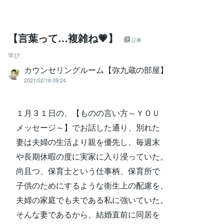
【言葉って…複雑ね💗】
記事
学び
カウンセリングルーム【弥九蔵の部屋】
2021/02/18 09:24
１月３１日の、【ものの言い方～ＹＯＵ
メッセージ～】でお話した通り、別れた
妻は夫婦の生活より親を優先し、毎週末
や長期休暇の度に実家に入り浸っていた。
尚且つ、保育士という仕事柄、保育所で
子供のためにするような衛生上の配慮を、
夫婦の家庭でも夫である私に強いていた。
そんな妻であるから、結婚直前に同居を