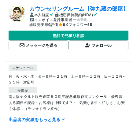
カウンセリングルーム【弥九蔵の部屋】
本人確認
機密保持契約(NDA)
インボイス発行事業者
未登録
総販売実績
0
評価
0.0
フォロワー
65
無料で見積り相談
メッセージを送る
フォロー
65
スケジュール
月・火・水・木・金ー９時～２１時、土ー９時～１２時、日ー１２時～
２１時　対応可
受賞歴
南大阪ヤクルト販売創業５０周年記念健康作文コンクール　優秀賞
ある調停の記録～お客様は神様です？～
気楽な多忙～忙しさ、お安
く体感～（ラジオドラマ原作）
出品者の実績をもっと見る
資格・検定
英検３級
取得年 : 1989年
日商簿記検定三級
取得年 : 1996年