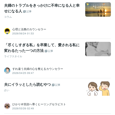
文芸 エッセー 川柳
夫婦のトラブルをきっかけに不幸になる人と幸
せになる人
記事
コラム
心理と法務のカウンセラー
2026/06/24 01:53
「尽くしすぎる私」を卒業して、愛される私に
変わるたった一つの方法
記事
ライフスタイル
すれ違う夫婦の心を整えるカウンセラー
2026/04/25 09:47
夫にイラッとしたら読むやつ
記事
占い
ひかり＠笑顔へ導くヒーリングセラピスト
2026/03/26 02:49