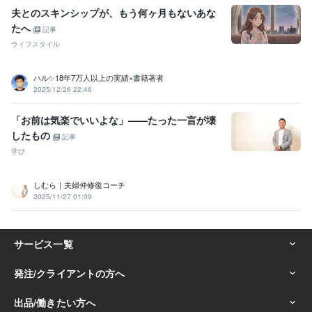
夫とのスキンシップが、もう何ヶ月もないあな
たへ
記事
ライフスタイル
ハル✨18年7万人以上の実績×書籍著者
2025/12/26 22:46
「お前は気楽でいいよな」——たった一言が壊
したもの
記事
学び
しむら｜夫婦仲修復コーチ
2025/11/27 01:09