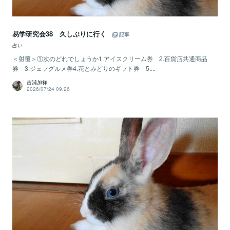
易学研究会38 久しぶりに行く
記事
占い
＜射覆＞①次のどれでしょうか1.アイスクリーム券 2.百貨店共通商品
券 3.ジェフグルメ券4.花とみどりのギフト券 5....
吉浦加祥
2026/07/24 09:26