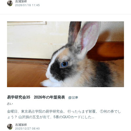
吉浦加祥
2026/01/16 11:45
易学研究会35 2026年の年筮発表
記事
占い
金曜日、東京易占学院の易学研究会。 行ったらまず射覆。 ①何の券でし
ょう？ 山沢損の五爻が出て、5番のQUOカードにした...
吉浦加祥
2025/12/27 08:40