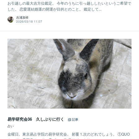
お引越しの最大吉方位鑑定。 今年のうちに引っ越ししたいというご希望で
した。 恋愛運結婚運の開運が目的とのこと。 鑑定して...
吉浦加祥
2026/03/18 11:07
易学研究会36 久しぶりに行く
記事
占い
金曜日。東京易占学院の易学研究会。 射覆 1.次のどれでしょう。 ①QUO