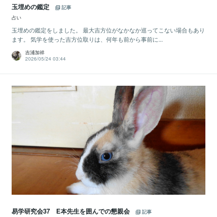
玉埋めの鑑定
記事
占い
玉埋めの鑑定をしました。 最大吉方位がなかなか巡ってこない場合もあり
ます。 気学を使った吉方位取りは、何年も前から事前に...
吉浦加祥
2026/05/24 03:44
易学研究会37 E本先生を囲んでの懇親会
記事