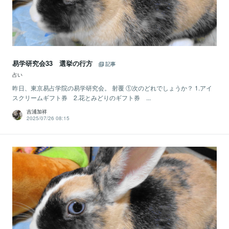
易学研究会33 選挙の行方
記事
占い
昨日、東京易占学院の易学研究会。 射覆 ①次のどれでしょうか？ 1.アイ
スクリームギフト券 2.花とみどりのギフト券 ...
吉浦加祥
2025/07/26 08:15