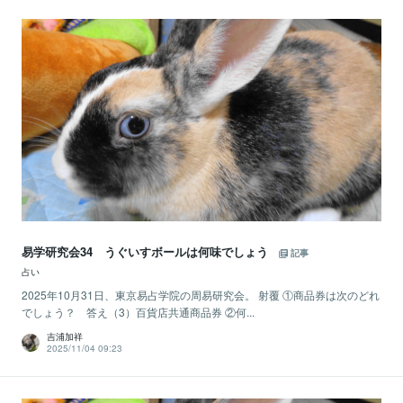
易学研究会34 うぐいすボールは何味でしょう
記事
占い
2025年10月31日、東京易占学院の周易研究会。 射覆 ①商品券は次のどれ
でしょう？ 答え（3）百貨店共通商品券 ②何...
吉浦加祥
2025/11/04 09:23