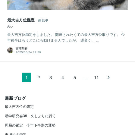
最大吉方位鑑定
記事
占い
最大吉方位鑑定をしました。 開運されたくての最大吉方位取りです。 今
年後半はもうどこにも動けませんでしたが、 運良く、 ...
吉浦加祥
2025/06/24 12:50
…
1
2
3
4
5
11
最新ブログ
最大吉方位の鑑定
易学研究会38 久しぶりに行く
周易の鑑定 今年下半期の運勢
玉埋めの鑑定