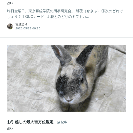
占い
昨日金曜日。東京駅線学院の周易研究会。 射覆（せきふ） ①次のどれで
しょう？ 1.QUOカード 2.花とみどりのギフトカ...
吉浦加祥
2026/05/23 06:25
お引越しの最大吉方位鑑定
記事
占い