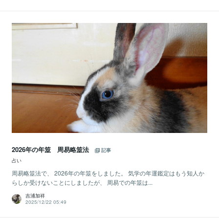
2026年の年筮 周易略筮法
記事
占い
周易略筮法で、 2026年の年筮をしました。 気学の年運鑑定はもう知人か
らしか受けないことにしましたが、 周易での年筮は...
吉浦加祥
2025/12/22 05:49