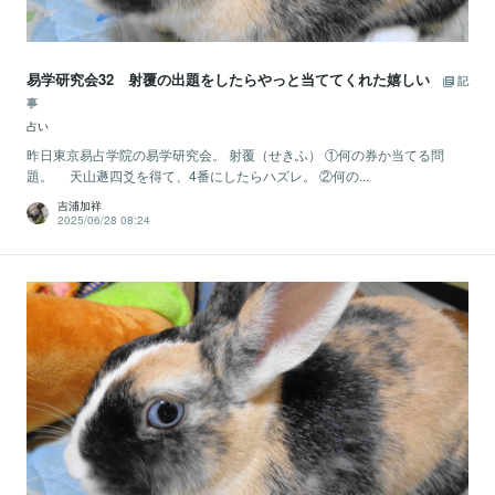
易学研究会32 射覆の出題をしたらやっと当ててくれた嬉しい
記
事
占い
昨日東京易占学院の易学研究会。 射覆（せきふ） ①何の券か当てる問
題。 天山遯四爻を得て、4番にしたらハズレ。 ②何の...
吉浦加祥
2025/06/28 08:24