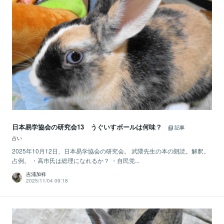
日本易学協会の研究会13 うぐいすボールは何味？
記事
占い
2025年10月12日、日本易学協会の研究会。 武隈先生の本の朗読。解釈。
占例。 ・高市氏は総理になれるか？ ・自民党...
吉浦加祥
2025/11/04 09:18