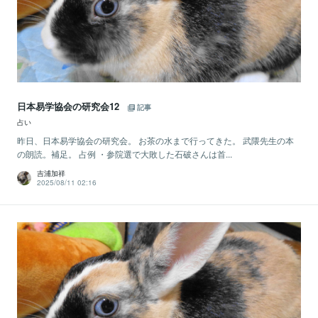
日本易学協会の研究会12
記事
占い
昨日、日本易学協会の研究会。 お茶の水まで行ってきた。 武隈先生の本
の朗読。補足。 占例 ・参院選で大敗した石破さんは首...
吉浦加祥
2025/08/11 02:16