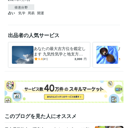
得意分野
占い
気学
周易
開運
出品者の人気サービス
あなたの最大吉方位を鑑定し
八面
ます 九気性気学と地支方鑑
【周
で最大吉方位を取り開運しま
『ど
5.0
(41)
2,000
円
4.9
しょう
すれ
す
このブログを見た人にオススメ