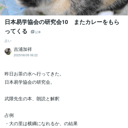
日本易学協会の研究会10 またカレーをもら
ってくる
記事
占い
吉浦加祥
2025/06/09 06:22
昨日お茶の水へ行ってきた。
日本易学協会の研究会。
武隈先生の本、朗読と解釈
占例
・大の里は横綱になれるか、の結果