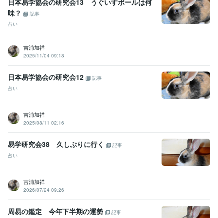
日本易学協会の研究会13 うぐいすボールは何
味？
記事
占い
吉浦加祥
2025/11/04 09:18
日本易学協会の研究会12
記事
占い
吉浦加祥
2025/08/11 02:16
易学研究会38 久しぶりに行く
記事
占い
吉浦加祥
2026/07/24 09:26
周易の鑑定 今年下半期の運勢
記事