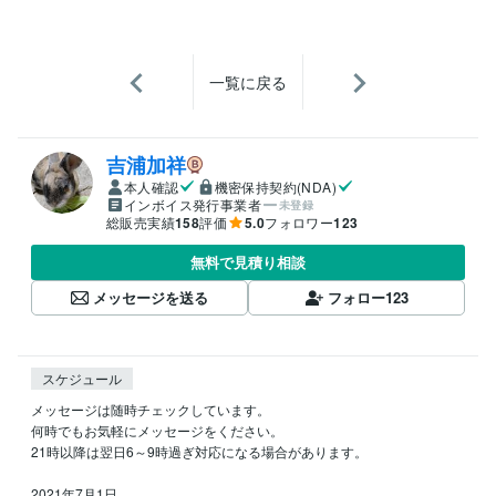
一覧に戻る
吉浦加祥
本人確認
機密保持契約(NDA)
インボイス発行事業者
未登録
総販売実績
158
評価
5.0
フォロワー
123
無料で見積り相談
メッセージを送る
フォロー
123
スケジュール
メッセージは随時チェックしています。

何時でもお気軽にメッセージをください。

21時以降は翌日6～9時過ぎ対応になる場合があります。

2021年7月1日