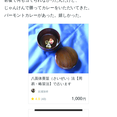
じゃんけんで勝ってカレーをいただいてきた。
バーモントカレーがあった。嬉しかった。
八面体賽筮（さいぜい）法【周
易・略筮法】で占います
吉浦加祥
1,000
4.9
円
(43)