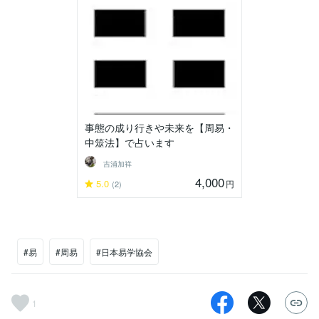
事態の成り行きや未来を【周易・
中筮法】で占います
吉浦加祥
4,000
5.0
円
(2)
#易
#周易
#日本易学協会
1