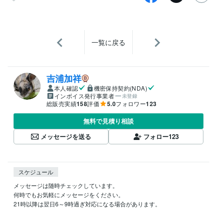
一覧に戻る
吉浦加祥
本人確認
機密保持契約(NDA)
インボイス発行事業者
未登録
総販売実績
158
評価
5.0
フォロワー
123
無料で見積り相談
メッセージを送る
フォロー
123
スケジュール
メッセージは随時チェックしています。

何時でもお気軽にメッセージをください。

21時以降は翌日6～9時過ぎ対応になる場合があります。
