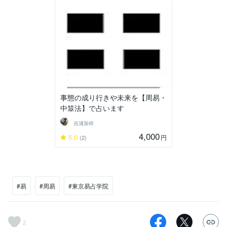
事態の成り行きや未来を【周易・
中筮法】で占います
吉浦加祥
4,000
5.0
円
(2)
#易
#周易
#東京易占学院
2