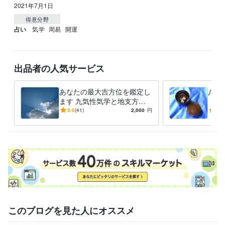
2021年7月1日
得意分野
占い
気学
周易
開運
出品者の人気サービス
あなたの最大吉方位を鑑定し
八面
ます 九気性気学と地支方鑑
【周
で最大吉方位を取り開運しま
『ど
5.0
(41)
2,000
円
4.9
しょう
すれ
す
このブログを見た人にオススメ