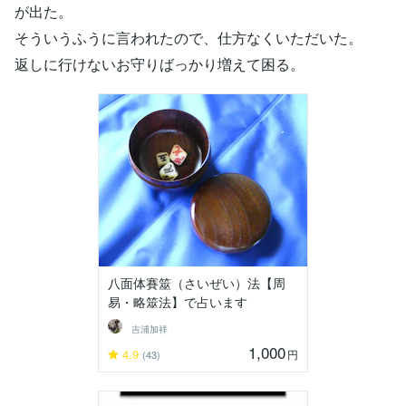
が出た。
そういうふうに言われたので、仕方なくいただいた。
返しに行けないお守りばっかり増えて困る。
八面体賽筮（さいぜい）法【周
易・略筮法】で占います
吉浦加祥
1,000
4.9
円
(43)