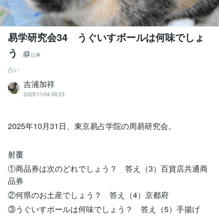
易学研究会34 うぐいすボールは何味でしょ
う
記事
占い
吉浦加祥
2025/11/04 09:23
2025年10月31日、東京易占学院の周易研究会。
射覆
①商品券は次のどれでしょう？ 答え（3）百貨店共通商
品券
②何県のお土産でしょう？ 答え（4）京都府
③うぐいすボールは何味でしょう？ 答え（5）手揚げ