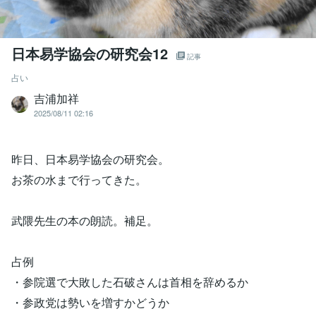
日本易学協会の研究会12
記事
占い
吉浦加祥
2025/08/11 02:16
昨日、日本易学協会の研究会。
お茶の水まで行ってきた。
武隈先生の本の朗読。補足。
占例
・参院選で大敗した石破さんは首相を辞めるか
・参政党は勢いを増すかどうか