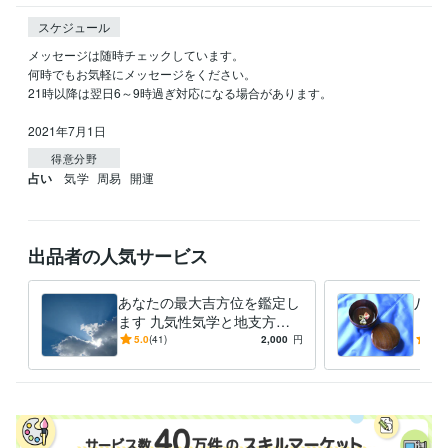
スケジュール
メッセージは随時チェックしています。

何時でもお気軽にメッセージをください。

21時以降は翌日6～9時過ぎ対応になる場合があります。

2021年7月1日
得意分野
占い
気学
周易
開運
出品者の人気サービス
あなたの最大吉方位を鑑定し
八面
ます 九気性気学と地支方鑑
【周
で最大吉方位を取り開運しま
『ど
5.0
(41)
2,000
円
4.9
しょう
すれ
す