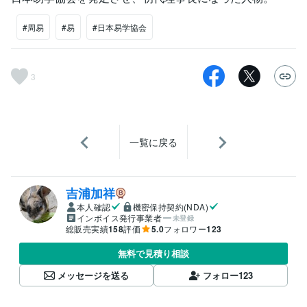
#周易
#易
#日本易学協会
3
一覧に戻る
吉浦加祥
本人確認
機密保持契約(NDA)
インボイス発行事業者
未登録
総販売実績
158
評価
5.0
フォロワー
123
無料で見積り相談
メッセージを送る
フォロー
123