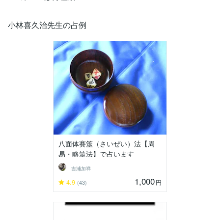
小林喜久治先生の占例
八面体賽筮（さいぜい）法【周
易・略筮法】で占います
吉浦加祥
1,000
4.9
円
(43)