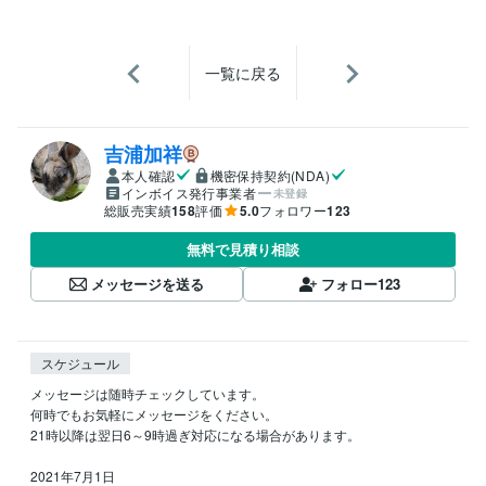
一覧に戻る
吉浦加祥
本人確認
機密保持契約(NDA)
インボイス発行事業者
未登録
総販売実績
158
評価
5.0
フォロワー
123
無料で見積り相談
メッセージを送る
フォロー
123
スケジュール
メッセージは随時チェックしています。

何時でもお気軽にメッセージをください。

21時以降は翌日6～9時過ぎ対応になる場合があります。

2021年7月1日