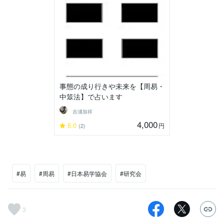
事態の成り行きや未来を【周易・
中筮法】で占います
吉浦加祥
4,000
5.0
円
(2)
#易
#周易
#日本易学協会
#研究会
3