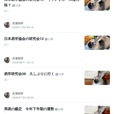
味？
記事
占い
吉浦加祥
2025/11/04 09:18
日本易学協会の研究会12
記事
占い
吉浦加祥
2025/08/11 02:16
易学研究会38 久しぶりに行く
記事
占い
吉浦加祥
2026/07/24 09:26
周易の鑑定 今年下半期の運勢
記事