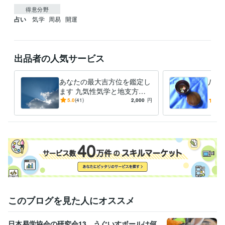
得意分野
占い
気学
周易
開運
出品者の人気サービス
あなたの最大吉方位を鑑定し
八面
ます 九気性気学と地支方鑑
【周
で最大吉方位を取り開運しま
『ど
5.0
(41)
2,000
円
4.9
しょう
すれ
す
このブログを見た人にオススメ
日本易学協会の研究会13 うぐいすボールは何