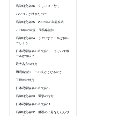
易学研究会36 久しぶりに行く
パソコンが壊れたので
易学研究会35 2026年の年筮発表
2026年の年筮 周易略筮法
易学研究会34 うぐいすボールは何味
でしょう
日本易学協会の研究会13 うぐいすボ
ールは何味？
最大吉方位鑑定
周易略筮法 この先どうなるのか
玉埋めの鑑定
日本易学協会の研究会12
易学研究会33 選挙の行方
日本易学協会の研究会11
易学研究会32 射覆の出題をしたらや