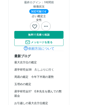
最終ログイン：
1時間前
稼働状況
対応可能です
占い鑑定士
女性
無料で見積り相談
メッセージを送る
依頼方法について
最新ブログ
最大吉方位の鑑定
易学研究会38 久しぶりに行く
周易の鑑定 今年下半期の運勢
玉埋めの鑑定
易学研究会37 E本先生を囲んでの懇
親会
お引越しの最大吉方位鑑定