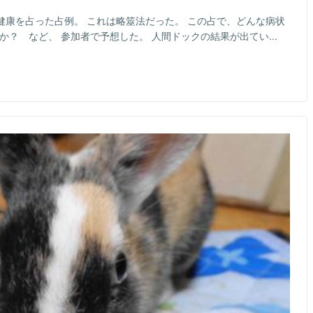
健康を占った占例。 これは略筮法だった。 この占で、どんな病状
？ など、 参加者で予想した。 人間ドックの結果が出てい...