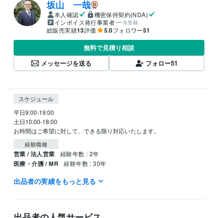
坂山 一哉
本人確認
機密保持契約(NDA)
インボイス発行事業者
未登録
総販売実績
13
評価
5.0
フォロワー
51
無料で見積り相談
メッセージを送る
フォロー
51
スケジュール
平日9:00-19:00

土日10:00-18:00

お時間はご希望に対して、できる限り対応いたします。
経験職種
営業 / 法人営業
経験年数 : 2年
医療・介護 / MR
経験年数 : 30年
出品者の実績をもっと見る
職歴
ファイザー株式会社
2003年7月 ~ 2019年10月
受賞歴
出品者の人気サービス
ベストプラクティス賞
ワールドベストマネージャー
営業に必須なこ