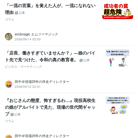
「一流の言葉」を覚えた人が、一流になれない
理由
記事
コラム
em2magic エムツーマジック
2026/06/14 02:00
「店長、働きすぎていませんか？」―娘のバイ
ト先で見つけた、令和の真の教育者。
記事
ビジネス・マーケティング
田中＠現場25年の伴走ディレクター
2026/05/12 23:31
『おじさんの態度、怖すぎるわ…』現役高校生
の娘がアルバイトで見た、現場の世代間ギャッ
プ
記事
コラム
田中＠現場25年の伴走ディレクター