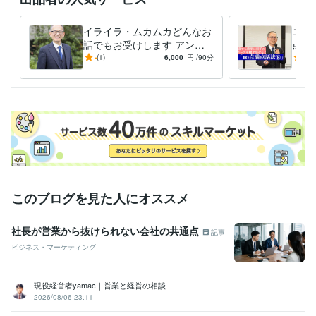
とは何？
コミュニケーションの取り方を知りたい
イライラ・ムカムカどんなお
ニー
資格・検定
話でもお受けします アンガ
点話
メンタルヘルスマネジメント検定
取得年 : 2021年
ーマネジメントコンサルタン
ニー
-
(1)
6,000
円
/90分
-
(1)
トがどんな話でもお聞きしま
も家
得意分野
す
う。
ビジネス代行・事務代行
営業コミュニケーションのアドバイス
管理
職・人材育成のアドバイス
営業
MR
管理職
人材育成
アンガーマネジメント
悩み相談・カウンセリング
怒りに対するコンサルタント
営業
管理職
人材育成
家庭
アンガーマネジメント
このブログを見た人にオススメ
社長が営業から抜けられない会社の共通点
記事
ビジネス・マーケティング
現役経営者yamac｜営業と経営の相談
2026/08/06 23:11