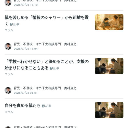
2026/07/05 11:10
親を苦しめる「情報のシャワー」から距離を置
く
記事
コラム
育児・不登校・海外子女相談専門 奥村直之
2026/07/05 11:04
「学校へ行かせない」と決めることが、支援の
始まりになることもある
記事
コラム
育児・不登校・海外子女相談専門 奥村直之
2026/07/03 06:51
自分を責める親たち
記事
コラム
育児・不登校・海外子女相談専門 奥村直之