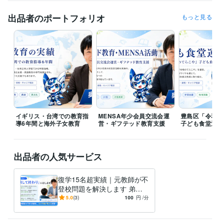
職歴
出品者のポートフォリオ
もっと見る
NEXUS Group
2026年3月 ~ 現在
受賞歴
知能開発教育論
資格・検定
実用英語技能検定準1級
取得年 : 2023年
得意分野
学習指導・資格・キャリア相談
不登校支援・発達障害・海外子女・
学習指導
イギリス・台湾での教育指
MENSA年少会員交流会運
豊島区「令和
導6年間と海外子女教育
教育・子育て
営・ギフテッド教育支援
子ども食堂運
語学力
英語
ビジネスレベル
出品者の人気サービス
中国語
日常会話レベル
復学15名超実績｜元教師が不
登校問題を解決します 弟が
元不登校！不登校対応経験者
5.0
(3)
100
円
/分
が本音で寄り添います