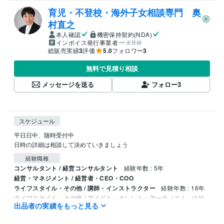
育児・不登校・海外子女相談専門 奥
村直之
本人確認
機密保持契約(NDA)
インボイス発行事業者
未登録
総販売実績
3
評価
5.0
フォロワー
3
無料で見積り相談
メッセージを送る
フォロー
3
スケジュール
平日日中、随時受付中

日時の詳細は相談して決めていきましょう
経験職種
コンサルタント / 経営コンサルタント
経験年数 : 5年
経営・マネジメント / 経営者・CEO・COO
ライフスタイル・その他 / 講師・インストラクター
経験年数 : 16年
ライフスタイル・その他 / アイドル・タレント・アーティスト
経験
出品者の実績をもっと見る
年数 : 10年
ライフスタイル・その他 / 公務員
経験年数 : 13年