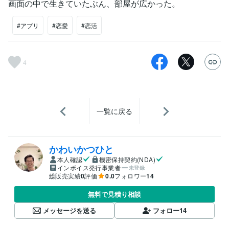
画面の中で生きていたぶん、部屋が広かった。
#アプリ
#恋愛
#恋活
4
一覧に戻る
かわいかつひと
本人確認
機密保持契約(NDA)
インボイス発行事業者
未登録
総販売実績
0
評価
0.0
フォロワー
14
無料で見積り相談
メッセージを送る
フォロー
14