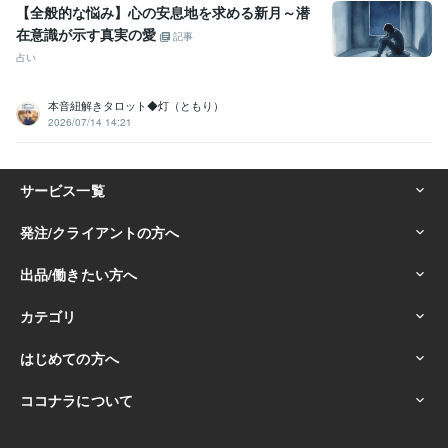
【全般的な悩み】心の安息地を求める新月～潜
在意識が示す真実の愛
記事
占い
本音紐解きタロット◆灯（ともり）
2026/07/14 14:21