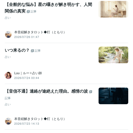
【全般的な悩み】星の囁きが解き明かす、人間
関係の真実
記事
占い
本音紐解きタロット◆灯（ともり）
2026/07/26 01:47
いつ来るの？
記事
占い
Luu｜ルー✧占い師
2026/07/24 00:44
【音信不通】連絡が途絶えた理由。感情の波
記事
占い
本音紐解きタロット◆灯（ともり）
2026/07/23 14:13