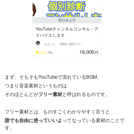
受付休止中
YouTubeチャンネルコンサル・ア
ドバイスします
うぱくん。【Web･個別アドバイス系】
18,000
4.9
円
(56)
まず、そもそもYouTubeで流れているBGM、
つまり音楽素材というものは
そのほとんどが
フリー素材
と呼ばれるものです。
フリー素材とは、ものすごくわかりやすく言うと
誰でも自由に使っていいよ
ってなっている素材のことで
す。