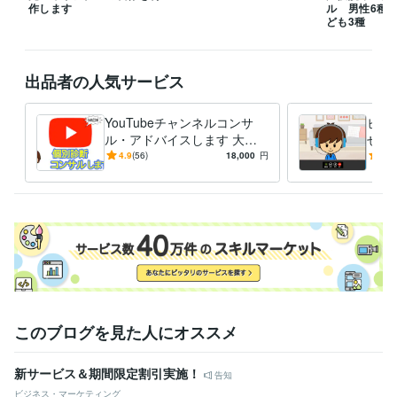
作します
ル 男性6種/
ども3種
出品者の人気サービス
YouTubeチャンネルコンサ
ビデ
ル・アドバイスします 大手
せや
タレント事務所で開設〜収益
る円
4.9
(56)
18,000
円
4.7
化までチャンネルを育ててま
でレ
した
このブログを見た人にオススメ
新サービス＆期間限定割引実施！
告知
ビジネス・マーケティング