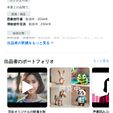
本業との合間で。
資格・検定
図書館司書
取得年 : 2004年
博物館学芸員
取得年 : 2004年
得意分野
動画編集・映像制作
動画編集、撮影
YouTubeのコンサル・プロデ
出品者の実績をもっと見る
ュース
ゲームプレイ
特技や才能をマネタイズさせるアドバイス
Web
コンテンツ
マーケティング
インフルエンサー
広告
タレント業
YouTuber
SNS
コンサルティング
Twitter
出品者のポートフォリオ
もっと見る
完全オリジナルの映像を制
声優読み上げ