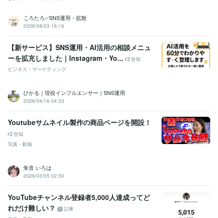
ころたろ✅SNS運用・拡散
2026/08/03 16:16
【新サービス】SNS運用・AI活用の相談メニュ
ーを拡充しました｜Instagram・Yo...
告知
ビジネス・マーケティング
ひかる｜現役インフルエンサー｜SNS運用
2026/04/16 04:33
Youtubeサムネイル製作の商品ページを開設！
告知
写真・動画
朱音 いろは
2026/03/05 02:50
YouTubeチャンネル登録者5,000人達成ってど
れだけ難しい？
記事