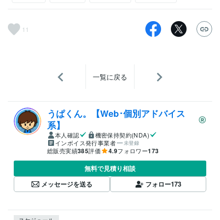
11
一覧に戻る
うぱくん。【Web･個別アドバイス
系】
本人確認
機密保持契約(NDA)
インボイス発行事業者
未登録
総販売実績
385
評価
4.9
フォロワー
173
無料で見積り相談
メッセージを送る
フォロー
173
スケジュール