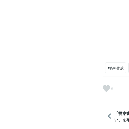
#資料作成
5
「提案
い」を卒