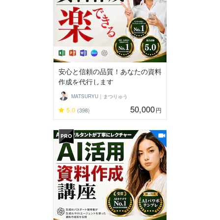
安心と信頼の品質！あなたの資料
作成を代行します
MATSURYU｜まつりゅう
50,000
5.0
円
(398)