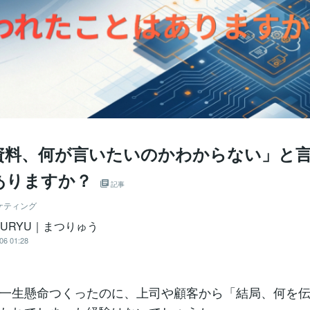
資料、何が言いたいのかわからない」と
ありますか？
記事
ケティング
SURYU｜まつりゅう
06 01:28
一生懸命つくったのに、上司や顧客から「結局、何を