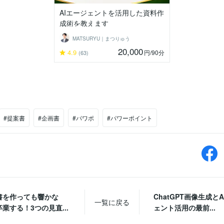
AIエージェントを活用した資料作
成術を教えます
MATSURYU｜まつりゅう
20,000
4.9
円
/90分
(63)
#提案書
#企画書
#パワポ
#パワーポイント
書を作っても響かな
ChatGPT画像生成と
一覧に戻る
業する！3つの見直...
ェント活用の最前...