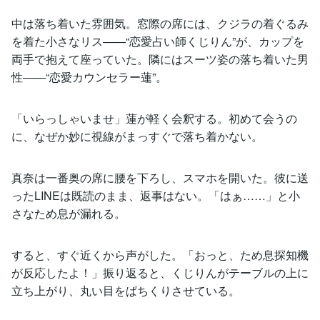
中は落ち着いた雰囲気。窓際の席には、クジラの着ぐるみ
を着た小さなリス――“恋愛占い師くじりん”が、カップを
両手で抱えて座っていた。隣にはスーツ姿の落ち着いた男
性――“恋愛カウンセラー蓮”。
「いらっしゃいませ」蓮が軽く会釈する。初めて会うの
に、なぜか妙に視線がまっすぐで落ち着かない。
真奈は一番奥の席に腰を下ろし、スマホを開いた。彼に送
ったLINEは既読のまま、返事はない。「はぁ……」と小
さなため息が漏れる。
すると、すぐ近くから声がした。「おっと、ため息探知機
が反応したよ！」振り返ると、くじりんがテーブルの上に
立ち上がり、丸い目をぱちくりさせている。