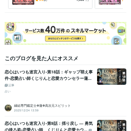
知って希望の恋を叶えましょ
心し
う
す
このブログを見た人にオススメ
恋心はいつも迷宮入り-第18話：ギャップ萌え事
件-恋愛占い師くじりんと恋愛カウンセラー蓮...
記事
占い
縁結専門鑑定士✙蓮✙高次元スピリット
2025/12/24 13:59
恋心はいつも迷宮入り-第9話：揺り戻し ― 勇気
の後ろ姿-恋愛占い師 くじりんと恋愛カウ...