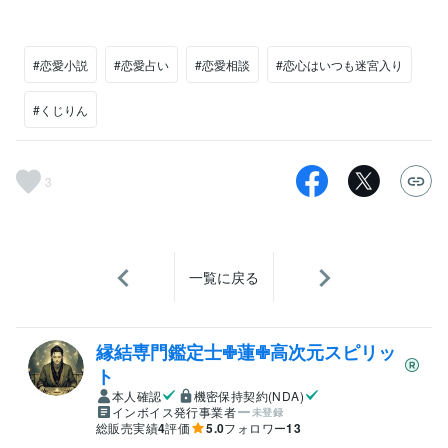
#恋愛小説
#恋愛占い
#恋愛相談
#恋心はいつも迷宮入り
#くじりん
3
一覧に戻る
縁結専門鑑定士✙蓮✙高次元スピリッ
ト
本人確認
機密保持契約(NDA)
インボイス発行事業者
未登録
総販売実績
4
評価
5.0
フォロワー
13