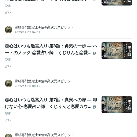
記事
占い
縁結専門鑑定士✙蓮✙高次元スピリット
2025/12/02 04:59
恋心はいつも迷宮入り-第8話：勇気の一歩 ― ハ
ートのノック-恋愛占い師 くじりんと恋愛...
記事
占い
縁結専門鑑定士✙蓮✙高次元スピリット
2025/11/30 09:47
恋心はいつも迷宮入り-第7話：真実への扉 ― 叩
けない心-恋愛占い師 くじりんと恋愛カウ...
記事
占い
縁結専門鑑定士✙蓮✙高次元スピリット