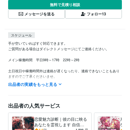
無料で見積り相談
メッセージを送る
フォロー
13
スケジュール
手が空いていればすぐ対応できます。

ご質問がある場合はダイレクトメッセージにてご連絡ください。

メイン稼働時間　平日9時～17時　22時～2時　

土日祝日や稼働時間外は連絡が遅くなったり、連絡できないこともあり
ますのでご了承くださいませ。

出品者の実績をもっと見る
できるだけ敏速な返答を心がけています。

どうぞよろしくお願いいたします。
資格・検定
出品者の人気サービス
メンタルトレーニングスペシャリスト
取得年 : 2023年
得意分野
恋愛魅力診断｜彼の目に映る
片思
悩み相談・カウンセリング
愚痴聞き・メンタルが落ちる・副業相談
あなたを霊視します 自信が
なた
愚痴聞き 副業 導線
つく！彼の目に映るあなたを
持ち
5.0
(2)
1,500
円
5.0