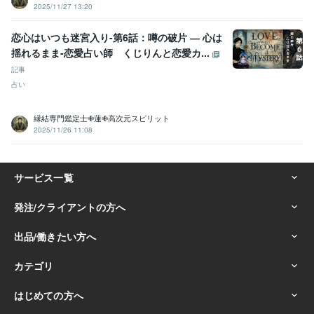
2025/11/27 13:20
恋心はいつも迷宮入り-第6話：噂の破片 ― 心は
揺れるまま-恋愛占い師 くじりんと恋愛カ...
記事
占い
縁結専門鑑定士✙蓮✙高次元スピリット
2025/11/26 11:08