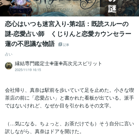
恋心はいつも迷宮入り-第2話：既読スルーの
謎-恋愛占い師 くじりんと恋愛カウンセラー
蓮の不思議な物語
記事
占い
縁結専門鑑定士✙蓮✙高次元スピリット
2025/11/19 16:15
会社帰り、真奈は駅前を歩いていて足を止めた。小さな喫
茶店の前に「恋愛占い」と書かれた看板が出ている。派手
ではないけれど、なぜか目を引かれるその文字。
（…気になる。ちょっと、お茶だけでも）そう自分に言い
訳しながら、真奈はドアを開けた。