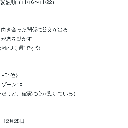
愛波動（11/16〜11/22）
り向き合った関係に答えが出る」
りが恋を動かす」
が根づく週”です💞
位〜51位》
ゾーン”🌷
かだけど、確実に心が動いている）
 12月28日