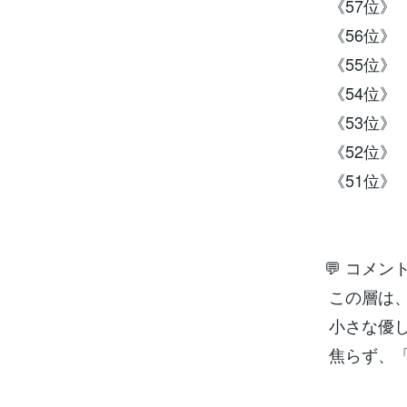
《57位》 
《56位》 
《55位》 
《54位》 
《53位》 
《52位》 
《51位》 
💬 コメン
この層は、
小さな優
焦らず、「