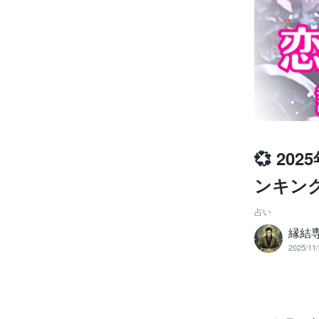
💞 20
ンキングT
占い
縁結
2025/11/