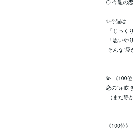
🌕 今週の恋
✨今週は
「じっく
「思いや
そんな“愛
💫 《100
恋の“芽吹き
（まだ静
《100位》