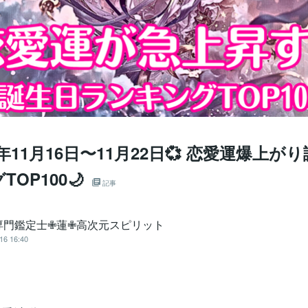
25年11月16日〜11月22日💞 恋愛運爆上
OP100🌙
記事
専門鑑定士✙蓮✙高次元スピリット
16 16:40