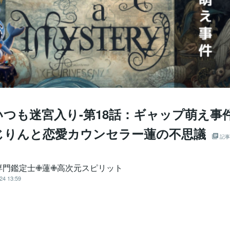
つも迷宮入り-第18話：ギャップ萌え事件
じりんと恋愛カウンセラー蓮の不思議
記事
専門鑑定士✙蓮✙高次元スピリット
24 13:59