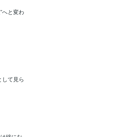
”へと変わ
として見ら
係は絆にな