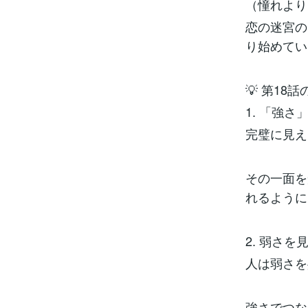
（憧れより
恋の迷宮の
り始めてい
💡 第18
1. 「強
完璧に見え
その一面を
れるように
2. 弱さ
人は弱さを
強さでつな