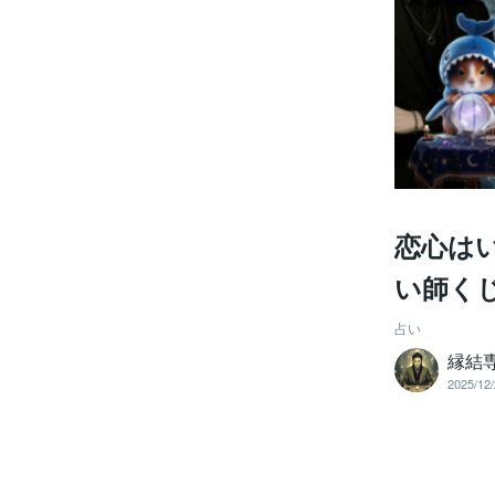
恋心はい
い師く
占い
縁結
2025/12/