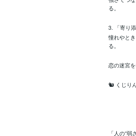
る。
3. 「寄
憧れやとき
る。
恋の迷宮を
🐿 くじ
「人の“弱