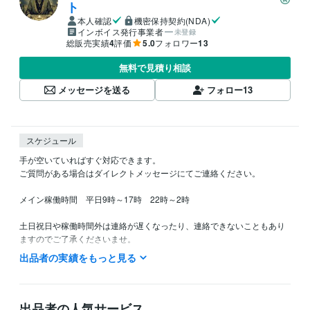
ト
本人確認
機密保持契約(NDA)
インボイス発行事業者
未登録
総販売実績
4
評価
5.0
フォロワー
13
無料で見積り相談
メッセージを送る
フォロー
13
スケジュール
手が空いていればすぐ対応できます。

ご質問がある場合はダイレクトメッセージにてご連絡ください。

メイン稼働時間　平日9時～17時　22時～2時　

土日祝日や稼働時間外は連絡が遅くなったり、連絡できないこともあり
ますのでご了承くださいませ。

出品者の実績をもっと見る
できるだけ敏速な返答を心がけています。

どうぞよろしくお願いいたします。
資格・検定
出品者の人気サービス