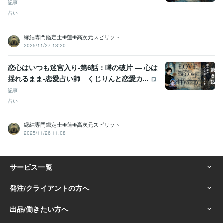
記事
占い
縁結専門鑑定士✙蓮✙高次元スピリット
2025/11/27 13:20
恋心はいつも迷宮入り-第6話：噂の破片 ― 心は
揺れるまま-恋愛占い師 くじりんと恋愛カ...
記事
占い
縁結専門鑑定士✙蓮✙高次元スピリット
2025/11/26 11:08