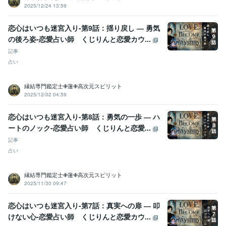
2025/12/24 13:59
恋心はいつも迷宮入り-第9話：揺り戻し ― 勇気
の後ろ姿-恋愛占い師 くじりんと恋愛カウ...
記事
占い
縁結専門鑑定士✙蓮✙高次元スピリット
2025/12/02 04:59
恋心はいつも迷宮入り-第8話：勇気の一歩 ― ハ
ートのノック-恋愛占い師 くじりんと恋愛...
記事
占い
縁結専門鑑定士✙蓮✙高次元スピリット
2025/11/30 09:47
恋心はいつも迷宮入り-第7話：真実への扉 ― 叩
けない心-恋愛占い師 くじりんと恋愛カウ...