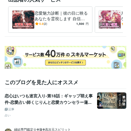
メンタルトレーニングスペシャリスト
取得年 : 2023年
得意分野
恋愛魅力診断｜彼の目に映る
片思
悩み相談・カウンセリング
愚痴聞き・メンタルが落ちる・副業相談
あなたを霊視します 自信が
なた
愚痴聞き 副業 導線
つく！彼の目に映るあなたを
持ち
5.0
(2)
1,500
円
5.0
知って希望の恋を叶えましょ
心し
う
す
このブログを見た人にオススメ
恋心はいつも迷宮入り-第18話：ギャップ萌え事
件-恋愛占い師くじりんと恋愛カウンセラー蓮...
記事
占い
縁結専門鑑定士✙蓮✙高次元スピリット