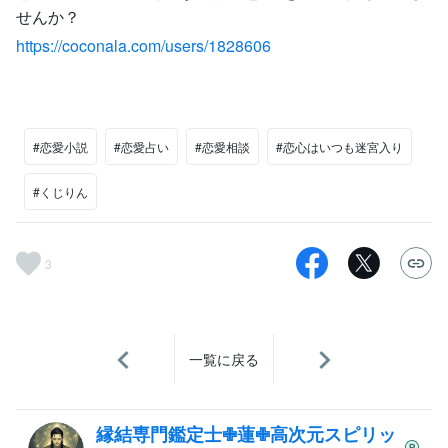
せんか？
https://coconala.com/users/1828606
#恋愛小説
#恋愛占い
#恋愛相談
#恋心はいつも迷宮入り
#くじりん
3
一覧に戻る
縁結専門鑑定士✙蓮✙高次元スピリッ