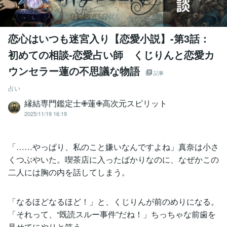
恋心はいつも迷宮入り【恋愛小説】-第3話：
初めての相談-恋愛占い師 くじりんと恋愛カ
ウンセラー蓮の不思議な物語
記事
占い
縁結専門鑑定士✙蓮✙高次元スピリット
2025/11/19 16:19
「……やっぱり、私のこと嫌いなんですよね」真奈は小さ
くつぶやいた。喫茶店に入ったばかりなのに、なぜかこの
二人には胸の内を話してしまう。
「なるほどなるほど！」と、くじりんが前のめりになる。
「それって、“既読スルー事件”だね！」ちっちゃな前歯を
見せてにやりと笑う。