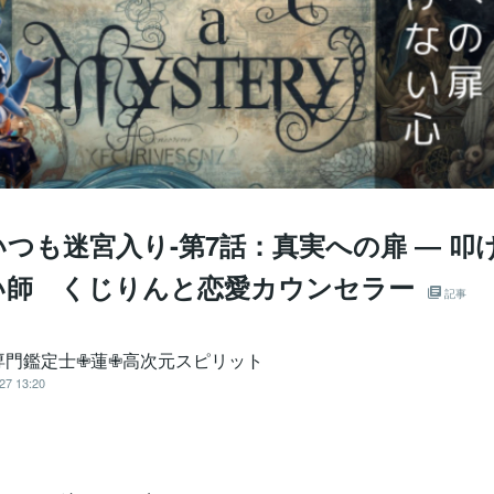
つも迷宮入り-第7話：真実への扉 ― 叩
い師 くじりんと恋愛カウンセラー
記事
専門鑑定士✙蓮✙高次元スピリット
27 13:20