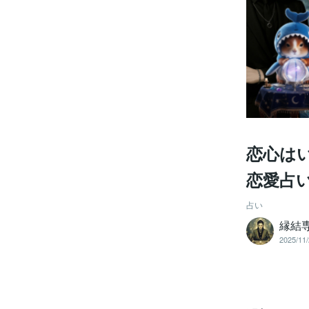
恋心はい
恋愛占
占い
縁結
2025/11/