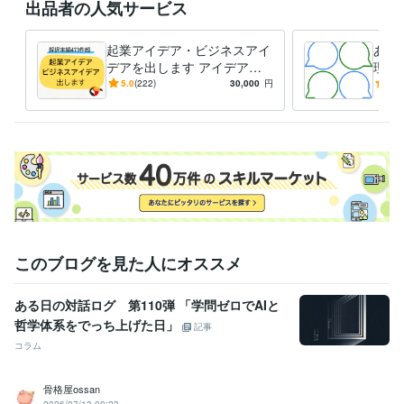
出品者の人気サービス
ビジネス・クリエイティブツール
Excel:20年
PowerPoint:10年
Word:20年
起業アイデア・ビジネスアイ
あな
得意分野
デアを出します アイデアに
理す
ビジネス代行・事務代行
ビジネスアイデア出し
困った方向け。ビジネスアイ
カッ
5.0
(222)
30,000
円
4.9
ビジネス
企画
アイデア
新規事業
デア出しまくり！
乗り
このブログを見た人にオススメ
ある日の対話ログ 第110弾 「学問ゼロでAIと
哲学体系をでっち上げた日」
記事
コラム
骨格屋ossan