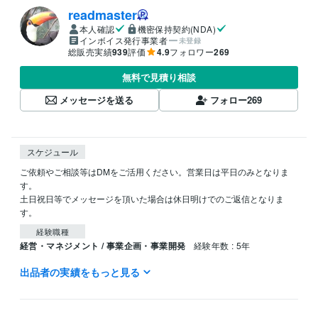
readmaster
本人確認
機密保持契約(NDA)
インボイス発行事業者
未登録
総販売実績
939
評価
4.9
フォロワー
269
無料で見積り相談
メッセージを送る
フォロー
269
スケジュール
ご依頼やご相談等はDMをご活用ください。営業日は平日のみとなりま
す。

土日祝日等でメッセージを頂いた場合は休日明けでのご返信となりま
経験職種
経営・マネジメント / 事業企画・事業開発
経験年数 : 5年
出品者の実績をもっと見る
受賞歴
シゴクリ（ビジネスアイデアメディア）ブログ運営
udemy講座「リ
サーチとアイデア出しのやり方」