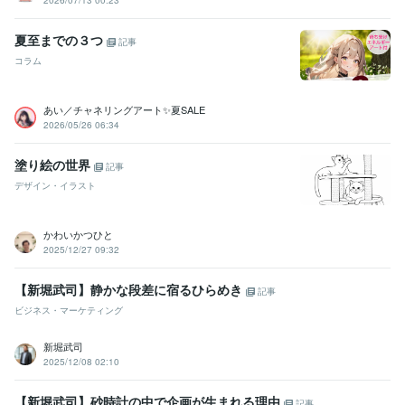
2026/07/13 00:23
夏至までの３つ
記事
コラム
あい／チャネリングアート✨夏SALE
2026/05/26 06:34
塗り絵の世界
記事
デザイン・イラスト
かわいかつひと
2025/12/27 09:32
【新堀武司】静かな段差に宿るひらめき
記事
ビジネス・マーケティング
新堀武司
2025/12/08 02:10
【新堀武司】砂時計の中で企画が生まれる理由
記事