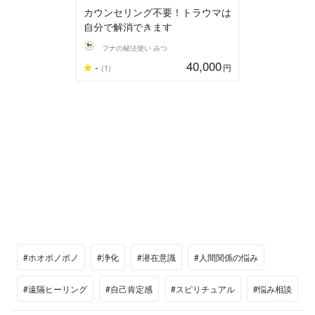
カウンセリング不要！トラウマは
自分で解消できます
フナの秘法使い みつ
40,000
-
円
(1)
#ホオポノポノ
#浄化
#潜在意識
#人間関係の悩み
#遠隔ヒーリング
#自己肯定感
#スピリチュアル
#悩み相談