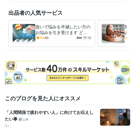
癒し／父音伝導者/龍体文字アーティスト
願望実現
仕事
恋愛
問題解決
お金
病気
ヒーリング
悩み相談
心の悩み
スピリチュアル
出品者の人気サービス
急いで悩みを半減したい方の
対話
お悩みを引き受けます どの
みか
カテゴリで相談したらいいか
面接
5.0
(9)
500
円
/分
5.0
分からない？ここに来てくだ
の奥
さい
ださ
このブログを見た人にオススメ
「人間関係で疲れやすい人」に向けてお伝えし
たい事
記事
占い