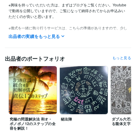
※興味を持っていただいた方は、まずはブログをご覧ください。Youtube
で動画を公開していますので、ご覧になって納得されてからお申込みい
ただくのが良いと思います。

※儀式を一緒に執り行うサービスは、こちらの準備がありますので、少し
余裕を持った日程をご指定ください。
出品者の実績をもっと見る
経験職種
メディア・出版・広告 / クリエイティブ・アートディレクター
経験
年数 : 11年
出品者のポートフォリオ
もっと見る
職歴
日本ハム株式会社
1977年3月 ~ 1984年11月
大阪市南区にてホストとして４店舗に勤める
1984年12月 ~ 1996年
3月
S観光株式会社
1996年4月 ~ 2001年3月
N進株式会社
2001年6月 ~ 2011年11月
株式会社 S
2012年6月 ~ 2019年4月
ソープランド L
2020年11月 ~ 2021年5月
特別養護老人ホーム N
2023年11月 ~ 2025年4月
究極の問題解決法 和オ・
秘法陣
ダブル六芒星
ポノポノ12のステップの全
る龍体文字
得意分野
容を解説！
悩み相談・カウンセリング
 人間関係・問題解決・唯一無二の手法