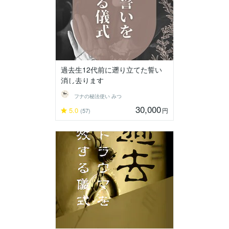
過去生12代前に遡り立てた誓い
消し去ります
フナの秘法使い みつ
30,000
5.0
円
(57)