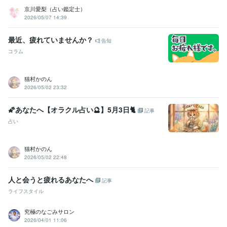
京川愛梨（占い鑑定士）
2026/05/07 14:39
最近、疲れていませんか？
告知
コラム
猫村かのん
2026/05/02 23:32
🌠あなたへ【オラクル占い🔮】5月3日🐈
記事
占い
猫村かのん
2026/05/02 22:48
人と会うと疲れるあなたへ
記事
ライフスタイル
究極のなごみサロン
2026/04/01 11:06