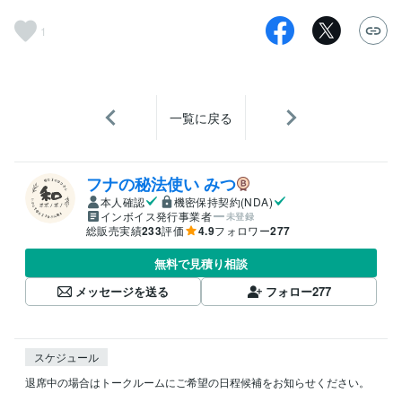
1
一覧に戻る
フナの秘法使い みつ
本人確認
機密保持契約(NDA)
インボイス発行事業者
未登録
総販売実績
233
評価
4.9
フォロワー
277
無料で見積り相談
メッセージを送る
フォロー
277
スケジュール
退席中の場合はトークルームにご希望の日程候補をお知らせください。
