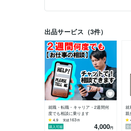
【キャリアコンサルタントとしての職歴】
2015年

厚労省委託地方就職者支援事業に参加。

地方就職を希望する学生や移住を希望する
出品サービス（3件）
2016年〜2021年

横浜市内私立大学で学生就職支援。

キャリア相談室で対面の就活指導。自己分
2021年

神奈川県委託就職氷河期世代支援事業に参
35歳～50歳の正社員就職を目指す方向け
2022年

東京都内私立大学で学生就職支援。

キャリアセンターで対面の就活指導。自己
2023年～

就職・転職・キャリア・2週間何
就
高校や専門学校でのキャリア教育授業講師
度でも相談に乗ります
親
自己分析、業界研究や面接対策などの授業
163
4.9
実績
件
4,000
2015年〜

購入可能
受
円