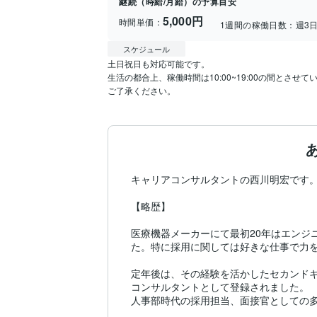
継続（時給/月給）の予算目安
5,000円
時間単価：
1週間の稼働日数：
週3
スケジュール
土日祝日も対応可能です。

生活の都合上、稼働時間は10:00~19:00の間とさせて
ご了承ください。
キャリアコンサルタントの西川明宏です。
【略歴】

医療機器メーカーにて最初20年はエンジ
た。特に採用に関しては好きな仕事で力を
定年後は、その経験を活かしたセカンドキ
コンサルタントとして登録されました。

人事部時代の採用担当、面接官としての多