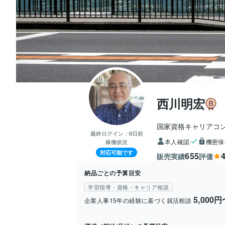
西川明宏
国家資格キャリアコ
最終ログイン：
6日前
本人確認
機密保
稼働状況
対応可能です
655
4
販売実績
評価
納品ごとの予算目安
学習指導・資格・キャリア相談
5,000円
企業人事15年の経験に基づく就活相談