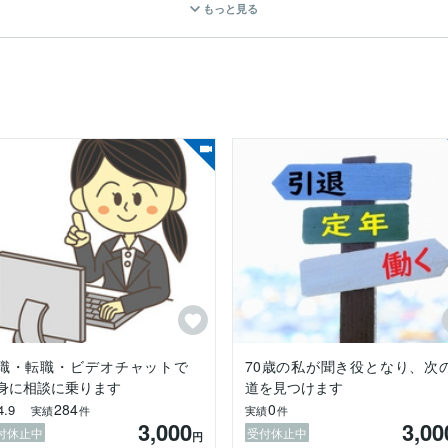
もっと見る


社会人向けの相談対応やセミナー運営など。

析、書類作成、模擬面接まで幅広く対応。

加

の講座運営と個別カウンセリング。

分析、書類作成、模擬面接まで幅広く対応。

職・転職・ビデオチャットで
70歳の私が聞き役となり、次
。

身に相談に乗ります
道を見つけます
を担当。

284
0
4.9
実績
件
実績
件
3,000
3,00
付休止中
受付休止中
円