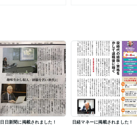
相談対応。（2026年4月時点で実績約600件）

：16165786）

いてますます横浜が好きです！

をやります。月1〜2回顔なじみのセッションにでかけて演奏を楽しんで
日には好きな音楽を聴きながら楽しく歩いています。

います！

撮りました。

梨日日新聞に掲載されました！
日経マネーに掲載されました！