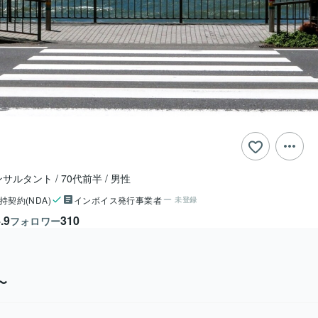
ンサルタント
70代前半
男性
持契約(NDA)
インボイス発行事業者
未登録
.9
310
フォロワー
〜