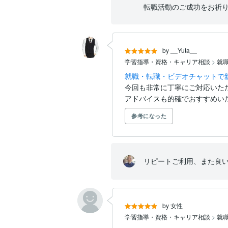
転職活動のご成功をお祈
by __Yuta__
学習指導・資格・キャリア相談
>
就
就職・転職・ビデオチャットで親
今回も非常に丁寧にご対応いただ
アドバイスも的確でおすすめい
参考になった
リピートご利用、また良
by 女性
学習指導・資格・キャリア相談
>
就