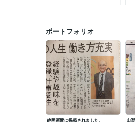
ココナラでの大学生の就活・社会人の転職等
【保有資格】

・国家資格キャリアコンサルタント（登録番号
ポートフォリオ
【その他の私について】

・横浜市在住です。もう60年近く住んで
・趣味その１：音楽です。ピアノやドラム
・趣味その2：ウォーキングです。晴れた
【おまけ：タイトル写真について】

ここまで読んでいただき、ありがとうござ
タイトル写真は鎌倉の稲村ヶ崎近くで私が
青信号を渡ると果てしない青い海！

明るい未来を感じませんか？
静岡新聞に掲載されました。
山