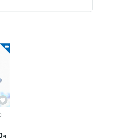
の
0
円