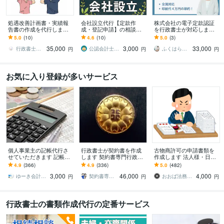
処遇改善計画書・実績報
会社設立代行【定款作
株式会社の電子定款認証
告書の作成を代行します
成・登記申請】の相談承
を行政書士が対応します
現場を知る行政書士が、
ります オプションで税務
全国どこからでもオンラ
5.0
(10)
4.6
(10)
5.0
(3)
新制度の処遇改善計画書
届出、役員報酬決定議事
インで解決
35,000
3,000
33,000
作成を代行します
録にも対応！
行政書士ささき事務所
公認会計士･税理士･行政書士 のどか屋
ふくはら行政書士事務所
円
円
円
お気に入り登録が多いサービス
個人事業主の記帳代行さ
行政書士が契約書を作成
古物商許可の申請書類を
せていただきます 記帳に
します 契約書専門行政書
作成します 法人様・日本
関しては全てお任せ下さ
士が各種契約書を作成
全国・賃貸物件・外国籍
4.9
(366)
4.9
(336)
5.0
(482)
い！青色申告標準対応で
の方全て対応可能です！
3,000
46,000
4,000
す。
ゆーき会計サポーター
契約書専門行政書士・社労士事務所
おおば法務事務所
円
円
円
行政書士の書類作成代行の定番サービス