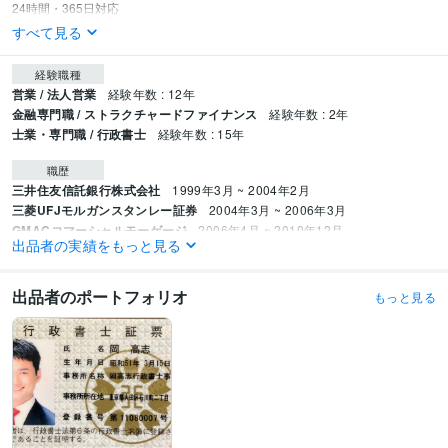
すべて見る
経験職種
営業 / 法人営業
経験年数 : 12年
金融専門職 / ストラクチャードファイナンス
経験年数 : 2年
士業・専門職 / 行政書士
経験年数 : 15年
職歴
三井住友信託銀行株式会社
1999年3月 ~ 2004年2月
三菱UFJモルガンスタンレー証券
2004年3月 ~ 2006年3月
GMACコマーシャルモーゲージ
2006年4月 ~ 2010年12月
出品者の実績をもっと見る
岡高志行政書士事務所
2010年12月 ~ 現在
受賞歴
出品者のポートフォリオ
もっと見る
マニフェスト大賞優秀賞
京都先端科学大学　地方財政学　講師
大田区区
政功労者表彰
資格・検定
行政書士
取得年 : 2010年
社会福祉士
取得年 : 2014年
宅地建物取引士（旧 宅地建物取引主任者）
取得年 : 1999年
貸金業務取扱主任者
取得年 : 2009年