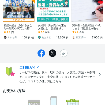
予約受付中
相続手続きに関するあな
夫婦間・男女間の約束を
契約書（金銭問題）作成
たの疑問や不安にお答え
文書にし、書類作成しま
します 行政書士があなた
します 相続専門の行政書
す 離婚協議書（公正証書
のご要望に沿ってしっか
5.0
(3)
5.0
(45)
4.8
(30)
士が相続手続き完了への
対応）・夫婦間合意書な
りした契約書を作成！
100
13,000
7,000
道筋を示します
ど、法的文書を作成
みかも秀文＠特定行政書士・宅地建物取引士
あおみどり行政書士事務所
松葉 秀一
円
/分
円
円
ご利用ガイド
サービスの出品、購入、取引の流れ、お支払い方法・手数料
や、ココナラを安心・安全に使って頂くための制度やマナー
など、ココナラの使い方はこちら。
お支払い方法