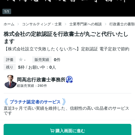
1/1
ホーム
コンサルティング・士業
士業専門家への相談
行政書士の書類
株式会社の定款認証を行政書士が丸ごと代行いたし
ます
【株式会社設立で失敗したくない方へ】定款認証 電子定款で節約
-
0
件
評価
販売実績
5
枠 / お願い中：
0
人
残り
岡高志行政書士事務所
総販売実績：
260件
プラチナ認定者の
サービス
直近3ヶ月で高い実績を維持した、信頼性の高い出品者のサービス
です
購入画面に進む