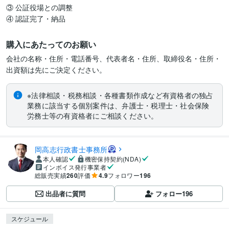
③ 公証役場との調整

購入にあたってのお願い
会社の名称・住所・電話番号、代表者名・住所、取締役名・住所・
出資額は先にご決定ください。
※法律相談・税務相談・各種書類作成など有資格者の独占
業務に該当する個別案件は、弁護士・税理士・社会保険
労務士等の有資格者にご相談ください。
岡高志行政書士事務所
本人確認
機密保持契約(NDA)
インボイス発行事業者
総販売実績
260
評価
4.9
フォロワー
196
出品者に質問
フォロー
196
スケジュール