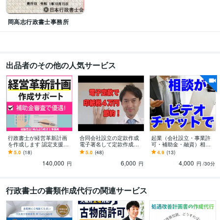
TOEIC
取得年 : 2005年
岡高志行政書士事務所
プログラミング言語・フレームワーク
HTML:12年
ビジネス・クリエイティブツール
WordPress:9年
ペライチ:5年
Excel:25年
Keynote:9年
Numbers:9年
出品者のその他の人気サービス
Pages:9年
PowerPoint:25年
Word:25年
Google Analytics:9年
Google Search Console:5年
PageSpeed Insights:5年
ChatGPT:1年
DALL-E:0年
VLLO:5年
得意分野
ビジネス代行・事務代行
契約書作成・確認、定款作成（電子定款）
遺言
書作成、相続手続サポート
離婚協議書作成
補助金、給付金、一時支援金
行政書士が経営革新計画
合同会社設立の定款作成
起業（会社設立・事業許
申請代行
を作成します 認定支援機
電子署名して定款作成し
可・補助金・融資）相談
行政書士
士業
契約書
契約
離婚
相続
遺言
関でもある行政書士が経
ます 会社設立電子定款 印
します アーリーステージ
5.0
(18)
5.0
(48)
4.9
(13)
ビジネス代行・事務代行
補助金申請
外国人雇用、入管申請
営革新計画を作成！
紙税4万円お得！ 株式会社
に特化してきた行政書士
140,000
6,000
4,000
定款認証も格安
が相談に乗ります。
円
円
円
/30分
補助金
外国人雇用
VISA
入管
学歴
行政書士の書類作成代行の関連サービス
東京大学
2018年8月 ~ 2020年7月
東京大学
1994年3月 ~ 1999年2月
語学力