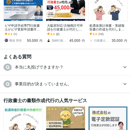
英語
ビジネスレベル
中国語
日常会話レベル
韓国語
日常会話レベル
ビザ申請手続専門行政書
大阪府対応/古物商許可申
処遇改善計画書・実績報
士がビザ更新申請書作成
請を行政書士が代行しま
告書の作成を代行します
します 申請実績１０年以
す メルカリ・PayPayフリ
現場を知る行政書士が、
5.0
(1)
5.0
(2)
5.0
(10)
上！就労ビザ・経営管
マで販売したい方へ
新制度の処遇改善計画書
50,000
45,000
35,000
理・家族滞在など全国対
作成を代行します
難波 晃布
加納行政書士事務所
行政書士ささき事務所
円
円
円
応
よくある質問
本当に丸投げできますか？
事業目的が決まっていません。
行政書士の書類作成代行の人気サービス